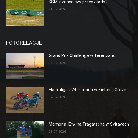
KSM: szansa czy przeszkoda?
21-07-2026
FOTORELACJE
Grand Prix Challenge w Terenzano
28-07-2026
Ekstraliga U24: 9 runda w Zielonej Górze
14-07-2026
Memoriał Erwina Tragatscha w Svitavach
05-07-2026