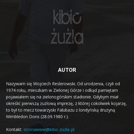
AUTOR
Nazywam się Wojciech Reslerowski. Od urodzenia, czyli od
1974 roku, mieszkam w Zielonej Górze i odkąd pamiętam
pojawiałem się na zielonogórskim stadionie. Gdybym miał
określić pierwszą żużlową imprezę, z której cokolwiek kojarzę,
to był to mecz towarzyski Falubazu z londyńską drużyną
Wimbledon Dons (28.09.1980 r.).
Kontakt:
stronawww@kibic-zuzla..pl