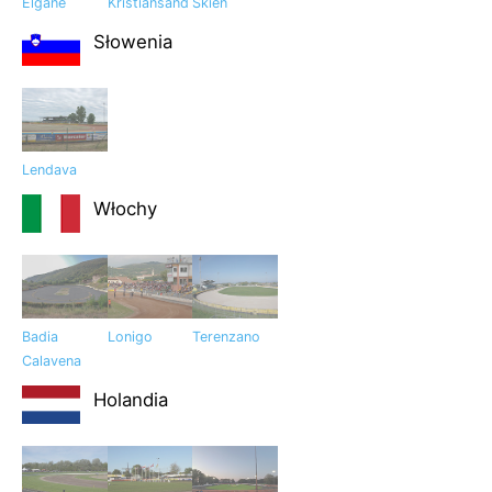
Elgane
Kristiansand
Skien
Słowenia
Lendava
Włochy
Badia
Lonigo
Terenzano
Calavena
Holandia