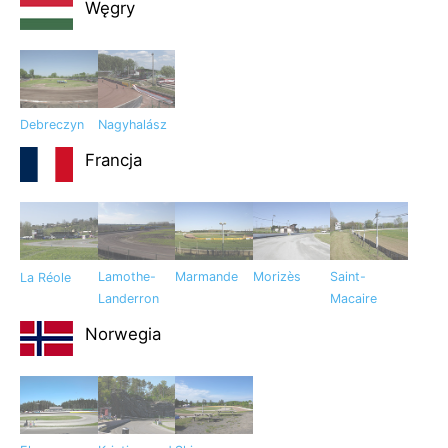
Węgry
Debreczyn
Nagyhalász
Francja
Lamothe-
Marmande
Morizès
Saint-
La Réole
Landerron
Macaire
Norwegia