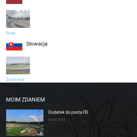
Ryga
Słowacja
Žarnovica
MOIM ZDANIEM
Dodatek do posta FB
03-08-2026