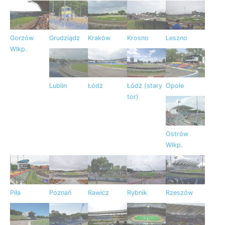
Gorzów
Grudziądz
Kraków
Krosno
Leszno
Wlkp.
Lublin
Łódż
Łódż (stary
Opole
tor)
Ostrów
Wlkp.
Piła
Poznań
Rawicz
Rybnik
Rzeszów