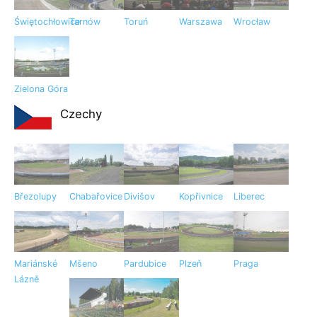
Świętochłowice
Tarnów
Toruń
Warszawa
Wrocław
Zielona Góra
Czechy
Březolupy
Chabařovice
Divišov
Kopřivnice
Liberec
Mariánské
Mšeno
Pardubice
Plzeň
Praga
Lázně