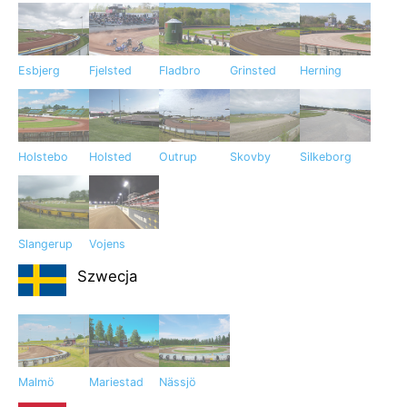
Esbjerg
Fjelsted
Fladbro
Grinsted
Herning
Holstebo
Holsted
Outrup
Skovby
Silkeborg
Slangerup
Vojens
Szwecja
Malmö
Mariestad
Nässjö