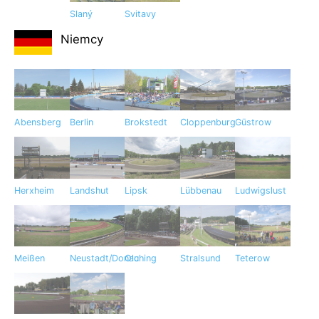
Slaný
Svitavy
Niemcy
Abensberg
Berlin
Brokstedt
Cloppenburg
Güstrow
Herxheim
Landshut
Lipsk
Lübbenau
Ludwigslust
Meißen
Neustadt/Donau
Olching
Stralsund
Teterow