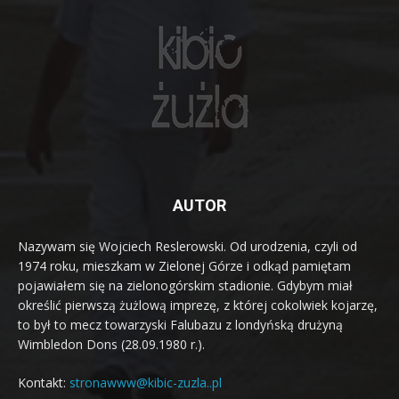
AUTOR
Nazywam się Wojciech Reslerowski. Od urodzenia, czyli od
1974 roku, mieszkam w Zielonej Górze i odkąd pamiętam
pojawiałem się na zielonogórskim stadionie. Gdybym miał
określić pierwszą żużlową imprezę, z której cokolwiek kojarzę,
to był to mecz towarzyski Falubazu z londyńską drużyną
Wimbledon Dons (28.09.1980 r.).
Kontakt:
stronawww@kibic-zuzla..pl