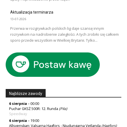
Aktualizacja terminarza
13-07-2026
Przerwa w rozgrywkach polskich lig daje szansę innym
rozrywkom na nadrobienie zaległości. A tych zrobiło się całkiem
sporo przede wszystkim w Wielkiej Brytanii. Tylko...
Najbliższe zawody
6 sierpnia
– 00:00
Puchar GKSŻ 500R: 12. Runda
(
Piła
)
Speedway
6 sierpnia
– 19:00
Allsvenskan: Valsarna Hagfors - Njudungarna Vetlanda
(Hagfors)