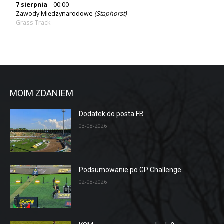
7 sierpnia
– 00:00
Zawody Międzynarodowe
(Staphorst)
Grass Track
MOIM ZDANIEM
Dodatek do posta FB
03-08-2026
Podsumowanie po GP Challenge
02-08-2026