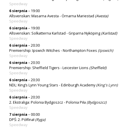
Speedway
6 sierpnia
– 19:00
Allsvenskan: Masarna Avesta - Örnarna Mariestad
(Avesta)
Speedway
6 sierpnia
– 19:00
Allsvenskan: Solkatterna Karlstad - Griparna Nyköping
(Karlstad)
Speedway
6 sierpnia
– 20:30
Premiership: Ipswich Witches - Northampton Foxes
(
Ipswich
)
Speedway
6 sierpnia
– 20:30
Premiership: Sheffield Tigers - Leicester Lions
(Sheffield)
Speedway
6 sierpnia
– 20:30
NDL: King’s Lynn Young Stars - Edinburgh Academy
(
King's Lynn
)
Speedway
6 sierpnia
– 20:30
2. Ekstraliga: Polonia Bydgoszcz - Polonia Piła
(
Bydgoszcz
)
Speedway
7 sierpnia
– 00:00
DPŚ: 2. Półfinał
(
Ryga
)
Speedway