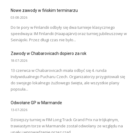
Nowe zawody w fińskim terminarzu
03-08-2026
Do te pory w Finlandii odbyły się dwa turnieje klasycznego
speedwaya: IM Finlandii (Haapajärvi) oraz turniej jubileuszowy w
Seinäjoki. Przez długi czas nie było...
Zawody w Chabarovicach dopiero za rok
18-07-2026
13 czerwca w Chabarovicach miała odbyć się 4. runda
Indywidualnego Pucharu Czech. Organizatorzy przygotowali się
do swojego lokalnego żużlowego święta, ale wszystkie plany
popsuła...
Odwołane GP w Marmande
13-07-2026
Dzisiejszy turniej w FIM Long Track Grand Prix na trójkątnym,
trawiastym torze w Marmande został odwołany ze względu na
upały i wprowadzenie przez rząd...