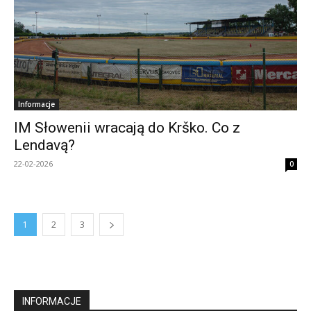
Informacje
IM Słowenii wracają do Krško. Co z
Lendavą?
22-02-2026
0
1
2
3
INFORMACJE