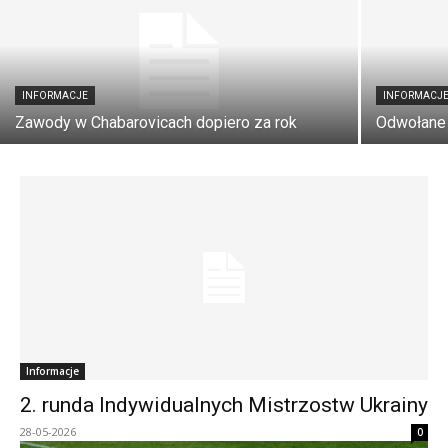
INFORMACJE
INFORMACJ
Zawody w Chabarovicach dopiero za rok
Odwołane
Informacje
2. runda Indywidualnych Mistrzostw Ukrainy
28-05-2026
0