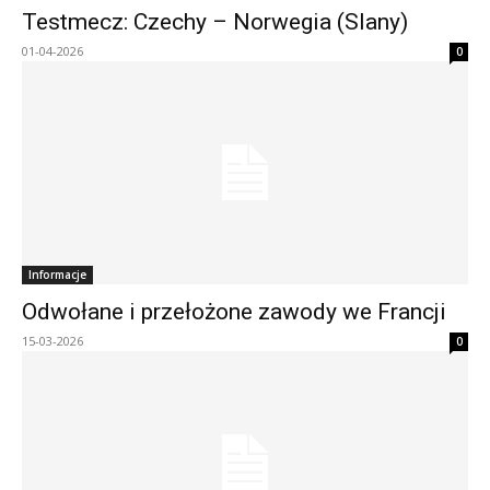
Testmecz: Czechy – Norwegia (Slany)
01-04-2026
0
Informacje
Odwołane i przełożone zawody we Francji
15-03-2026
0