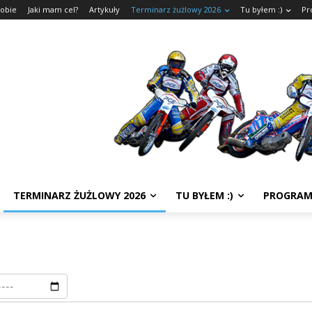
sobie
Jaki mam cel?
Artykuły
Terminarz żużlowy 2026
Tu byłem :)
Pr
TERMINARZ ŻUŻLOWY 2026
TU BYŁEM :)
PROGRAM