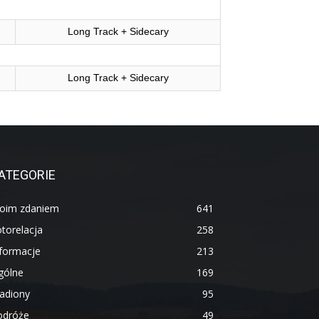
Long Track + Sidecary
Long Track + Sidecary
ATEGORIE
oim zdaniem
641
torelacja
258
nformacje
213
gólne
169
adiony
95
odróże
49