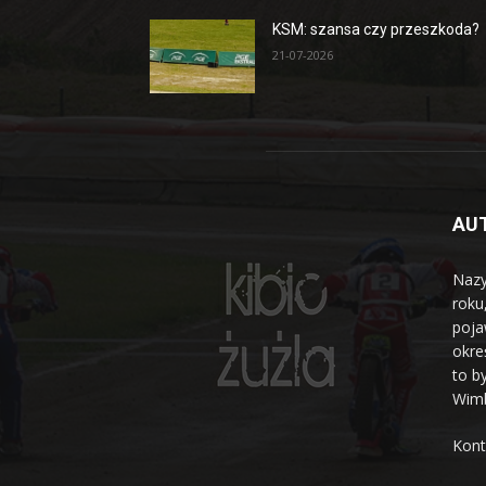
KSM: szansa czy przeszkoda?
21-07-2026
AU
Nazy
roku
poja
okre
to b
Wimb
Kont