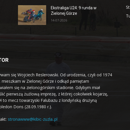
St
Ekstraliga U24: 9 runda w
Zielonej Górze
Tu
14-07-2026
TOR
wam się Wojciech Reslerowski. Od urodzenia, czyli od 1974
, mieszkam w Zielonej Górze i odkąd pamiętam
wiałem się na zielonogórskim stadionie. Gdybym miał
ślić pierwszą żużlową imprezę, z której cokolwiek kojarzę,
ył to mecz towarzyski Falubazu z londyńską drużyną
ledon Dons (28.09.1980 r.).
akt:
stronawww@kibic-zuzla..pl