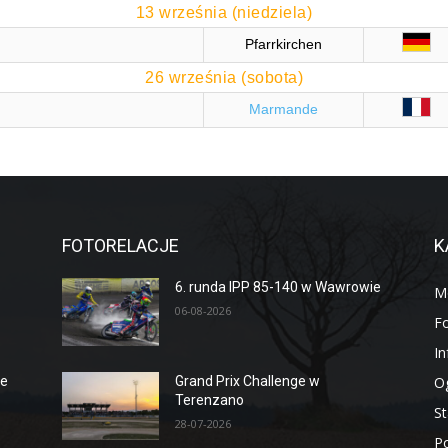
13 września (niedziela)
Pfarrkirchen
26 września (sobota)
Marmande
FOTORELACJE
K
6. runda IPP 85-140 w Wawrowie
M
06-08-2026
Fo
I
O
ge
Grand Prix Challenge w
Terenzano
St
28-07-2026
P