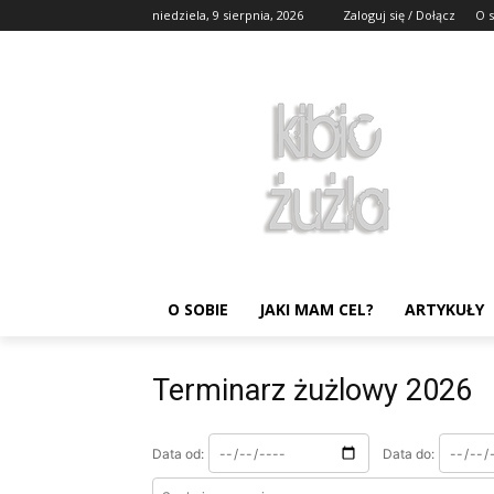
niedziela, 9 sierpnia, 2026
Zaloguj się / Dołącz
O 
O SOBIE
JAKI MAM CEL?
ARTYKUŁY
Terminarz żużlowy 2026
Data od:
Data do: