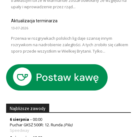
trawiastym torze w Marmande został odwołany ze względu na
upały i wprowadzenie przez rząd...
Aktualizacja terminarza
13-07-2026
Przerwa w rozgrywkach polskich lig daje szansę innym
rozrywkom na nadrobienie zaległości. A tych zrobiło się całkiem
sporo przede wszystkim w Wielkiej Brytanii. Tylko...
Najbliższe zawody
6 sierpnia
– 00:00
Puchar GKSŻ 500R: 12. Runda
(
Piła
)
Speedway