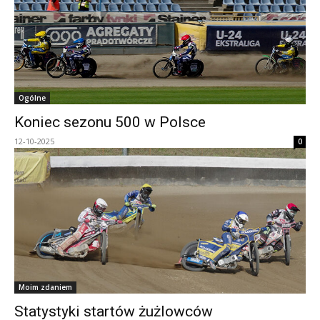
Ogólne
Koniec sezonu 500 w Polsce
12-10-2025
0
Moim zdaniem
Statystyki startów żużlowców