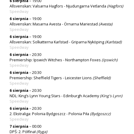
6 sierpnia
– 19:00
Allsvenskan: Valsarna Hagfors - Njudungarna Vetlanda
(Hagfors)
Speedway
6 sierpnia
– 19:00
Allsvenskan: Masarna Avesta - Örnarna Mariestad
(Avesta)
Speedway
6 sierpnia
– 19:00
Allsvenskan: Solkatterna Karlstad - Griparna Nyköping
(Karlstad)
Speedway
6 sierpnia
– 20:30
Premiership: Ipswich Witches - Northampton Foxes
(
Ipswich
)
Speedway
6 sierpnia
– 20:30
Premiership: Sheffield Tigers - Leicester Lions
(Sheffield)
Speedway
6 sierpnia
– 20:30
NDL: King’s Lynn Young Stars - Edinburgh Academy
(
King's Lynn
)
Speedway
6 sierpnia
– 20:30
2. Ekstraliga: Polonia Bydgoszcz - Polonia Piła
(
Bydgoszcz
)
Speedway
7 sierpnia
– 00:00
DPŚ: 2. Półfinał
(
Ryga
)