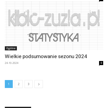
Ogólne
Wielkie podsumowanie sezonu 2024
24-10-2024
0
1
2
3