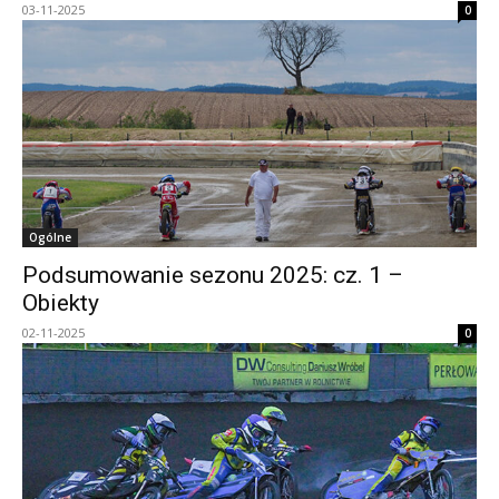
03-11-2025
0
Ogólne
Podsumowanie sezonu 2025: cz. 1 –
Obiekty
02-11-2025
0