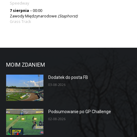
Speedway
7 sierpnia
– 00:00
Zawody Międzynarodowe
(Staphorst)
Grass Track
MOIM ZDANIEM
Dodatek do posta FB
03-08-2026
Podsumowanie po GP Challenge
02-08-2026