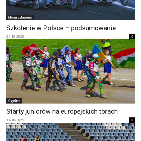
Moim zdaniem
Szkolenie w Polsce – podsumowanie
31-10-2025
0
Ogólne
Starty juniorów na europejskich torach
13-10-2025
0