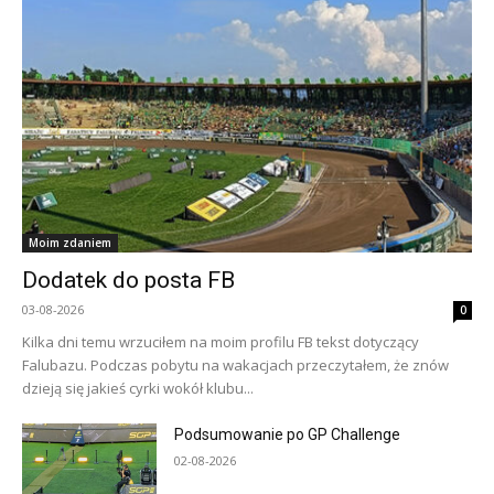
Moim zdaniem
Dodatek do posta FB
03-08-2026
0
Kilka dni temu wrzuciłem na moim profilu FB tekst dotyczący
Falubazu. Podczas pobytu na wakacjach przeczytałem, że znów
dzieją się jakieś cyrki wokół klubu...
Podsumowanie po GP Challenge
02-08-2026