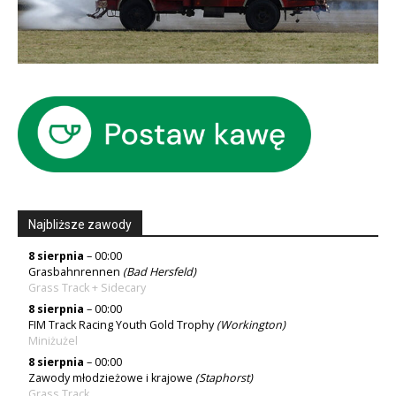
Najbliższe zawody
8 sierpnia
– 00:00
Grasbahnrennen
(Bad Hersfeld)
Grass Track + Sidecary
8 sierpnia
– 00:00
FIM Track Racing Youth Gold Trophy
(Workington)
Miniżużel
8 sierpnia
– 00:00
Zawody młodzieżowe i krajowe
(Staphorst)
Grass Track