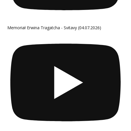
Memoriał Erwina Tragatcha - Svitavy (04.07.2026)