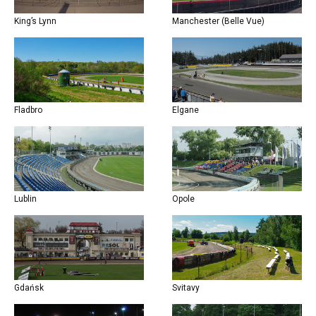
King’s Lynn
Manchester (Belle Vue)
Fladbro
Elgane
Lublin
Opole
Gdańsk
Svitavy