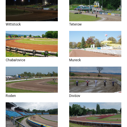
Wittstock
Teterow
Chabařovice
Mureck
Roden
Divišov