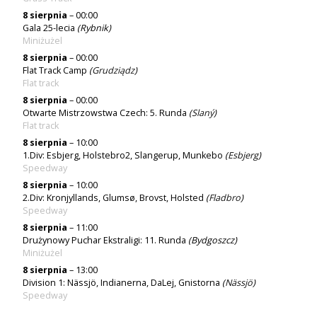
8 sierpnia
– 00:00
Gala 25-lecia
(Rybnik)
Miniżużel
8 sierpnia
– 00:00
Flat Track Camp
(
Grudziądz
)
Flat track
8 sierpnia
– 00:00
Otwarte Mistrzowstwa Czech: 5. Runda
(
Slaný
)
Flat track
8 sierpnia
– 10:00
1.Div: Esbjerg, Holstebro2, Slangerup, Munkebo
(
Esbjerg
)
Speedway
8 sierpnia
– 10:00
2.Div: Kronjyllands, Glumsø, Brovst, Holsted
(
Fladbro
)
Speedway
8 sierpnia
– 11:00
Drużynowy Puchar Ekstraligi: 11. Runda
(Bydgoszcz)
Miniżużel
8 sierpnia
– 13:00
Division 1: Nässjö, Indianerna, DaLej, Gnistorna
(
Nässjö
)
Speedway