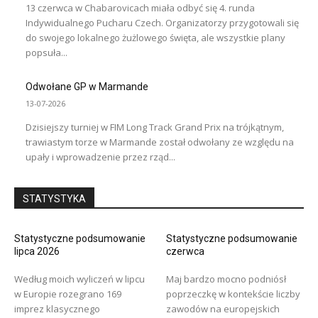
13 czerwca w Chabarovicach miała odbyć się 4. runda
Indywidualnego Pucharu Czech. Organizatorzy przygotowali się
do swojego lokalnego żużlowego święta, ale wszystkie plany
popsuła...
Odwołane GP w Marmande
13-07-2026
Dzisiejszy turniej w FIM Long Track Grand Prix na trójkątnym,
trawiastym torze w Marmande został odwołany ze względu na
upały i wprowadzenie przez rząd...
STATYSTYKA
Statystyczne podsumowanie
Statystyczne podsumowanie
lipca 2026
czerwca
Według moich wyliczeń w lipcu
Maj bardzo mocno podniósł
w Europie rozegrano 169
poprzeczkę w kontekście liczby
imprez klasycznego
zawodów na europejskich