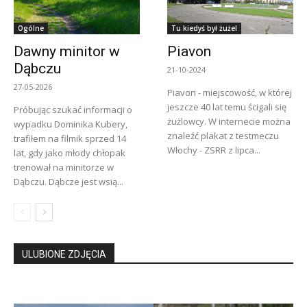
Ogólne
Tu kiedyś był żużel
Dawny minitor w
Piavon
Dąbczu
21-10-2024
27-05-2026
Piavon - miejscowość, w której
jeszcze 40 lat temu ścigali się
Próbując szukać informacji o
żużlowcy. W internecie można
wypadku Dominika Kubery,
znaleźć plakat z testmeczu
trafiłem na filmik sprzed 14
Włochy - ZSRR z lipca...
lat, gdy jako młody chłopak
trenował na minitorze w
Dąbczu. Dąbcze jest wsią...
ULUBIONE ZDJĘCIA