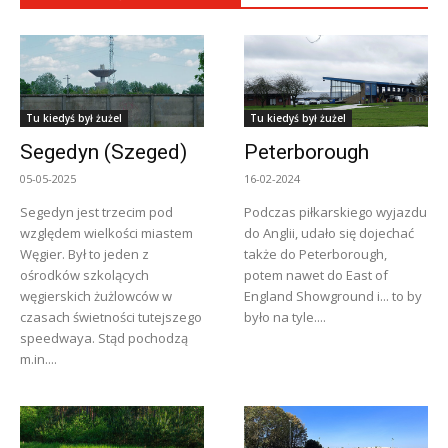
Tu kiedyś był żużel
Tu kiedyś był żużel
Segedyn (Szeged)
Peterborough
05-05-2025
16-02-2024
Segedyn jest trzecim pod
Podczas piłkarskiego wyjazdu
względem wielkości miastem
do Anglii, udało się dojechać
Węgier. Był to jeden z
także do Peterborough,
ośrodków szkolących
potem nawet do East of
węgierskich żużlowców w
England Showground i... to by
czasach świetności tutejszego
było na tyle....
speedwaya. Stąd pochodzą
m.in....