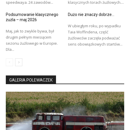
speedwaya. 24 zawodów...
klasycznych torach żużlowych....
Podsumowanie klasycznego
Dużo nie znaczy dobrze…
żużla – maj 2026
W ubiegłym roku, po wypadku
Maj, jak to zwykle bywa, był
Taia Woffindena, część
drugim pełnym miesiącem
żużlowców zaczęła podważać
sezonu żużlowego w Europie.
sens obowiązkowych startów...
Dla...
GALERIA POLEWACZEK