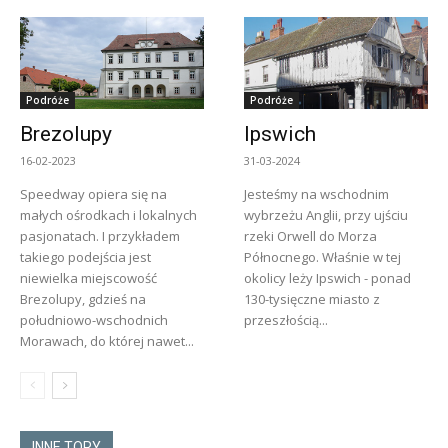
Podróże
Podróże
Brezolupy
Ipswich
16-02-2023
31-03-2024
Speedway opiera się na
Jesteśmy na wschodnim
małych ośrodkach i lokalnych
wybrzeżu Anglii, przy ujściu
pasjonatach. I przykładem
rzeki Orwell do Morza
takiego podejścia jest
Północnego. Właśnie w tej
niewielka miejscowość
okolicy leży Ipswich - ponad
Brezolupy, gdzieś na
130-tysięczne miasto z
południowo-wschodnich
przeszłością...
Morawach, do której nawet...
INNE TORY