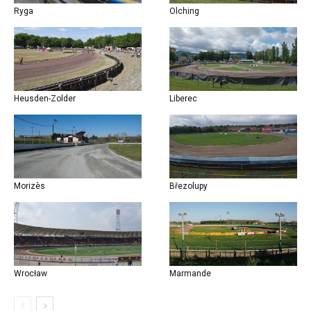
Ryga
Olching
Heusden-Zolder
Liberec
Morizès
Březolupy
Wrocław
Marmande