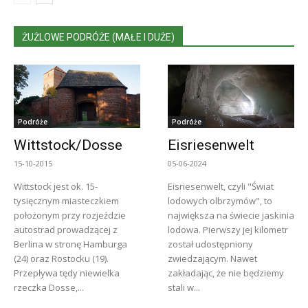
ŻUŻLOWE PODRÓŻE (MAŁE I DUŻE)
Podróże
Podróże
Wittstock/Dosse
Eisriesenwelt
15-10-2015
05-06-2024
Wittstock jest ok. 15-
Eisriesenwelt, czyli "Świat
tysięcznym miasteczkiem
lodowych olbrzymów", to
położonym przy rozjeździe
największa na świecie jaskinia
autostrad prowadzącej z
lodowa. Pierwszy jej kilometr
Berlina w stronę Hamburga
został udostępniony
(24) oraz Rostocku (19).
zwiedzającym. Nawet
Przepływa tędy niewielka
zakładając, że nie będziemy
rzeczka Dosse,...
stali w...