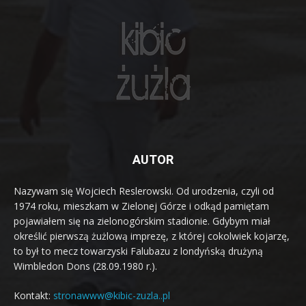
AUTOR
Nazywam się Wojciech Reslerowski. Od urodzenia, czyli od
1974 roku, mieszkam w Zielonej Górze i odkąd pamiętam
pojawiałem się na zielonogórskim stadionie. Gdybym miał
określić pierwszą żużlową imprezę, z której cokolwiek kojarzę,
to był to mecz towarzyski Falubazu z londyńską drużyną
Wimbledon Dons (28.09.1980 r.).
Kontakt:
stronawww@kibic-zuzla..pl