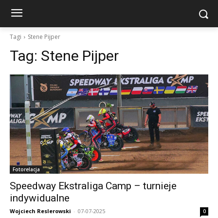
Tagi
Stene Pijper
Tag:
Stene Pijper
Fotorelacja
Speedway Ekstraliga Camp – turnieje
indywidualne
Wojciech Reslerowski
-
07-07-2025
0