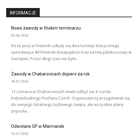
INFORMACJE
Nowe zawody w fińskim terminarzu
03-08-2026
Do te pory w Finlandii odbyły się dwa turnieje klasycznego
speedwaya: IM Finlandii (Haapajärvi) oraz turniej jubileuszowy w
Seinäjoki. Przez długi czas nie było...
Zawody w Chabarovicach dopiero za rok
18-07-2026
13 czerwca w Chabarovicach miała odbyć się 4. runda
Indywidualnego Pucharu Czech. Organizatorzy przygotowali się
do swojego lokalnego żużlowego święta, ale wszystkie plany
popsuła...
Odwołane GP w Marmande
13-07-2026