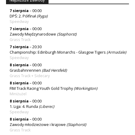
7 sierpnia
– 00:00
DPŚ: 2. Półfinał
(
Ryga
)
Speedway
7 sierpnia
– 00:00
Zawody Międzynarodowe
(Staphorst)
Grass Track
7 sierpnia
– 20:30
Championship: Edinburgh Monarchs - Glasgow Tigers
(
Armadale
)
Speedway
8 sierpnia
– 00:00
Grasbahnrennen
(Bad Hersfeld)
Grass Track + Sidecary
8 sierpnia
– 00:00
FIM Track Racing Youth Gold Trophy
(Workington)
Miniżużel
8 sierpnia
– 00:00
1. Liga: 4. Runda
(
Liberec
)
Speedway
8 sierpnia
– 00:00
Zawody młodzieżowe i krajowe
(Staphorst)
Grass Track