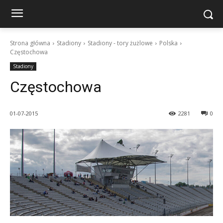
Strona główna
Stadiony
Stadiony - tory żużlowe
Polska
Częstochowa
Stadiony
Częstochowa
01-07-2015
2281
0