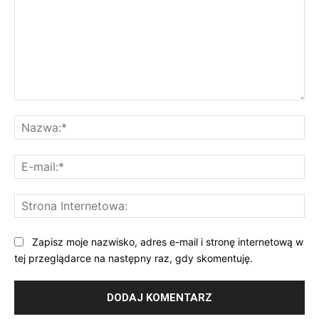
Komentarz:
Na
E-
mai
St
Int
Zapisz moje nazwisko, adres e-mail i stronę internetową w
tej przeglądarce na następny raz, gdy skomentuję.