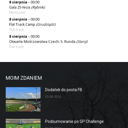
8 sierpnia
– 00:00
Gala 25-lecia
(Rybnik)
Miniżużel
8 sierpnia
– 00:00
Flat Track Camp
(
Grudziądz
)
Flat track
8 sierpnia
– 00:00
Otwarte Mistrzowstwa Czech: 5. Runda
(
Slaný
)
Flat track
MOIM ZDANIEM
Dodatek do posta FB
03-08-2026
Podsumowanie po GP Challenge