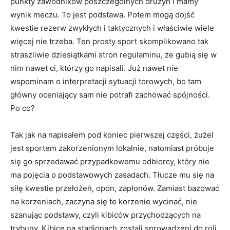
punkty zawodników poszczególnych drużyn i mamy
wynik meczu. To jest podstawa. Potem mogą dojść
kwestie rezerw zwykłych i taktycznych i właściwie wiele
więcej nie trzeba. Ten prosty sport skomplikowano tak
straszliwie dziesiątkami stron regulaminu, że gubią się w
nim nawet ci, którzy go napisali. Już nawet nie
wspominam o interpretacji sytuacji torowych, bo tam
główny oceniający sam nie potrafi zachować spójności.
Po co?
Tak jak na napisałem pod koniec pierwszej części, żużel
jest sportem zakorzenionym lokalnie, natomiast próbuje
się go sprzedawać przypadkowemu odbiorcy, który nie
ma pojęcia o podstawowych zasadach. Tłucze mu się na
siłę kwestie przełożeń, opon, zapłonów. Zamiast bazować
na korzeniach, zaczyna się te korzenie wycinać, nie
szanując podstawy, czyli kibiców przychodzących na
trybuny. Kibice na stadionach zostali sprowadzeni do roli