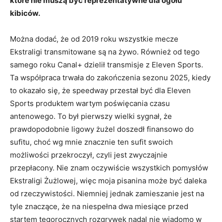
które nie muszą być reprezentatywne dla ogółu
kibiców.
Można dodać, że od 2019 roku wszystkie mecze
Ekstraligi transmitowane są na żywo. Również od tego
samego roku Canal+ dzielił transmisje z Eleven Sports.
Ta współpraca trwała do zakończenia sezonu 2025, kiedy
to okazało się, że speedway przestał być dla Eleven
Sports produktem wartym poświęcania czasu
antenowego. To był pierwszy wielki sygnał, że
prawdopodobnie ligowy żużel doszedł finansowo do
sufitu, choć wg mnie znacznie ten sufit swoich
możliwości przekroczył, czyli jest zwyczajnie
przepłacony. Nie znam oczywiście wszystkich pomysłów
Ekstraligi Żużlowej, więc moja pisanina może być daleka
od rzeczywistości. Niemniej jednak zamieszanie jest na
tyle znaczące, że na niespełna dwa miesiące przed
startem tegorocznych rozgrywek nadal nie wiadomo w