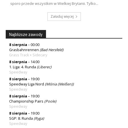
sporo przede wszystkim w Wielkiej Brytanii. Tylko...
Załaduj więcej
Najbliższe zawody
8 sierpnia
– 00:00
Grasbahnrennen
(Bad Hersfeld)
Grass Track + Sidecary
8 sierpnia
– 14:00
1. Liga: 4. Runda
(
Liberec
)
Speedway
8 sierpnia
– 19:00
Speedway Liga Nord
(
Miśnia (Meißen)
)
Speedway
8 sierpnia
– 19:00
Championship Pairs
(
Poole
)
Speedway
8 sierpnia
– 19:00
SGP: 8. Runda
(
Ryga
)
Speedway