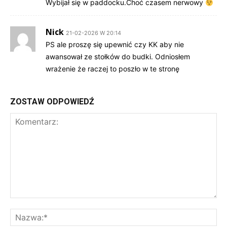
Wybijał się w paddocku.Choć czasem nerwowy
Nick
21-02-2026 W 20:14
PS ale proszę się upewnić czy KK aby nie
awansował ze stołków do budki. Odniosłem
wrażenie że raczej to poszło w te stronę
ZOSTAW ODPOWIEDŹ
Komentarz:
Na