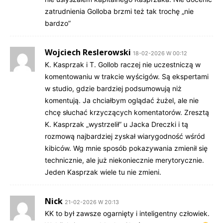
zatrudnienia Golloba brzmi też tak trochę „nie
bardzo”
Wojciech Reslerowski
18-02-2026 W 00:12
K. Kasprzak i T. Gollob raczej nie uczestniczą w
komentowaniu w trakcie wyścigów. Są ekspertami
w studio, gdzie bardziej podsumowują niż
komentują. Ja chciałbym oglądać żużel, ale nie
chcę słuchać krzyczących komentatorów. Zresztą
K. Kasprzak „wystrzelił” u Jacka Dreczki i tą
rozmową najbardziej zyskał wiarygodność wśród
kibiców. Wg mnie sposób pokazywania zmienił się
technicznie, ale już niekoniecznie merytorycznie.
Jeden Kasprzak wiele tu nie zmieni.
Nick
21-02-2026 W 20:13
KK to był zawsze ogarnięty i inteligentny człowiek.