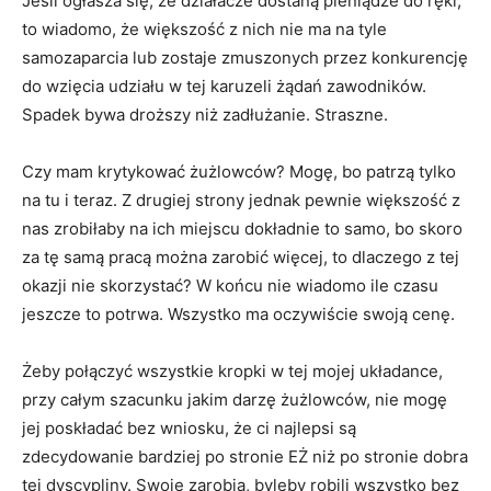
Jeśli ogłasza się, że działacze dostaną pieniądze do ręki,
to wiadomo, że większość z nich nie ma na tyle
samozaparcia lub zostaje zmuszonych przez konkurencję
do wzięcia udziału w tej karuzeli żądań zawodników.
Spadek bywa droższy niż zadłużanie. Straszne.
Czy mam krytykować żużlowców? Mogę, bo patrzą tylko
na tu i teraz. Z drugiej strony jednak pewnie większość z
nas zrobiłaby na ich miejscu dokładnie to samo, bo skoro
za tę samą pracą można zarobić więcej, to dlaczego z tej
okazji nie skorzystać? W końcu nie wiadomo ile czasu
jeszcze to potrwa. Wszystko ma oczywiście swoją cenę.
Żeby połączyć wszystkie kropki w tej mojej układance,
przy całym szacunku jakim darzę żużlowców, nie mogę
jej poskładać bez wniosku, że ci najlepsi są
zdecydowanie bardziej po stronie EŻ niż po stronie dobra
tej dyscypliny. Swoje zarobią, byleby robili wszystko bez