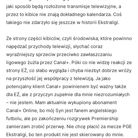
jaki sposób będą rozłożone transmisje telewizyjne, a
przez to kibice nie znają dokładnego kalendarza. Coś
takiego nie zdarzyło się jeszcze w historii Ekstraligi.
Ze strony części kibiców, czyli środowiska, które powinno
napędzać przychody telewizji, słychać coraz
wyraźniejszy sprzeciw przeciwko zawłaszczaniu
ligowego żużla przez Canal+. Póki co nie widzę reakcji ze
strony EŻ, co słabo wygląda i chyba niezbyt dobrze wróży
na przyszłość jej współpracy z telewizją. Ja jako
potencjalny klient Canal+ powinienem być ważny także
dla EŻ, ale z przyczyn zupełnie dla mnie niezrozumiałych
– nie jestem. Mam aktualnie wykupiony abonament
Canal+ Online, bo mój Syn jest fanem angielskiego
futbolu, ale po zakończeniu rozgrywek Premiership
zamierzam zrobić przerwę. Nie chcę płacić za mecze PGE
Ekstraligi, bo ten produkt nie jest skierowany do mnie.