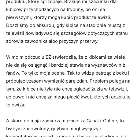
produktu, który sprzedaje. Brakuje mi szacunku dla
kibiców przychodzących na trybuny, bo oni są
pierwszymi, którzy mogą kupić produkt telewizji.
Doszliśmy do absurdu, gdy kibice na stadionie muszą z
telewizji dowiadywać się szczegółów dotyczących stanu
zdrowia zawodnika albo przyczyn przerwy.
W moim odczuciu EŻ stwierdziła, że z kibicami za wiele
nie da się osiągnąć i bardziej stawia na wyznawców niż
fanów. To tylko moja ocena. Tak to widzę patrząc z boku i
próbując czasem wymienić parę zdań. Problem polega na
tym, że kibice nie tyle nie chcą oglądać żużla w telewizji,
co powoli nie chcą za niego płacić kwot, których oczekuje
telewizja.
A skoro do maja zamierzam płacić za Canal+ Online, to
byłbym zadowolony, gdybym mógł wyłączyć
komentatorów i oglądać mecz z dźwiękami stadionu, jak