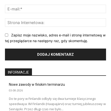
E-
mai
St
Int
Zapisz moje nazwisko, adres e-mail i stronę internetową w
tej przeglądarce na następny raz, gdy skomentuję.
INFORMACJE
Nowe zawody w fińskim terminarzu
03-08-2026
Do te pory w Finlandii odbyły się dwa turnieje klasycznego
speedwaya: IM Finlandii (Haapajärvi) oraz turniej jubileuszowy w
Seinäjoki. Przez długi czas nie było...