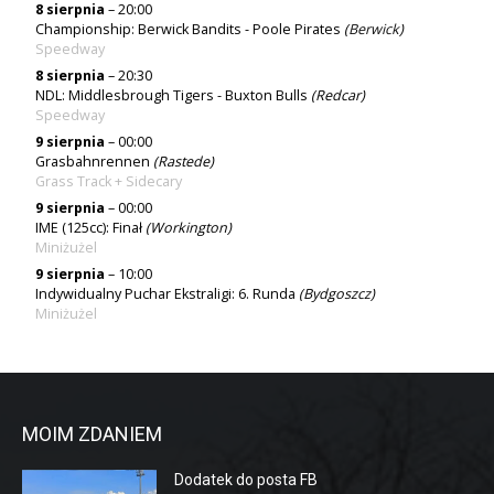
8 sierpnia
– 20:00
Championship: Berwick Bandits - Poole Pirates
(
Berwick
)
Speedway
8 sierpnia
– 20:30
NDL: Middlesbrough Tigers - Buxton Bulls
(Redcar)
Speedway
9 sierpnia
– 00:00
Grasbahnrennen
(Rastede)
Grass Track + Sidecary
9 sierpnia
– 00:00
IME (125cc): Finał
(Workington)
Miniżużel
9 sierpnia
– 10:00
Indywidualny Puchar Ekstraligi: 6. Runda
(Bydgoszcz)
Miniżużel
MOIM ZDANIEM
Dodatek do posta FB