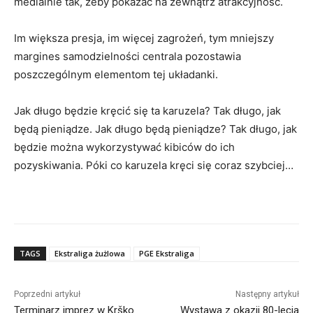
medialnie tak, żeby pokazać na zewnątrz atrakcyjność.
Im większa presja, im więcej zagrożeń, tym mniejszy
margines samodzielności centrala pozostawia
poszczególnym elementom tej układanki.
Jak długo będzie kręcić się ta karuzela? Tak długo, jak
będą pieniądze. Jak długo będą pieniądze? Tak długo, jak
będzie można wykorzystywać kibiców do ich
pozyskiwania. Póki co karuzela kręci się coraz szybciej…
TAGS
Ekstraliga żużlowa
PGE Ekstraliga
Poprzedni artykuł
Następny artykuł
Terminarz imprez w Krško
Wystawa z okazji 80-lecia