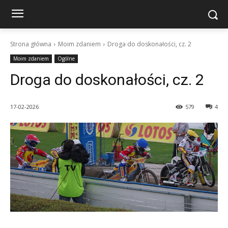
Strona główna
Moim zdaniem
Droga do doskonałości, cz. 2
Moim zdaniem
Ogólne
Droga do doskonałości, cz. 2
17-02-2026
579
4