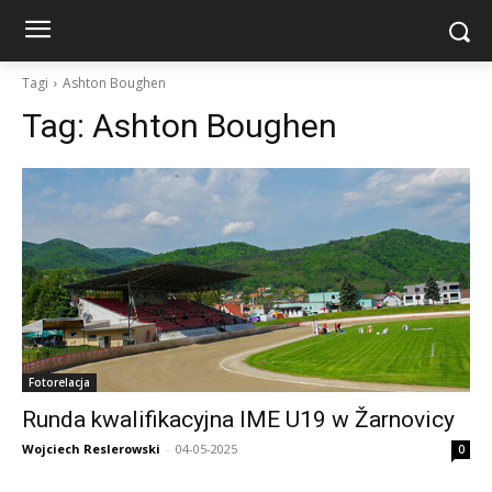
Tagi
Ashton Boughen
Tag:
Ashton Boughen
Fotorelacja
Runda kwalifikacyjna IME U19 w Žarnovicy
Wojciech Reslerowski
-
04-05-2025
0