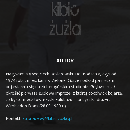
AUTOR
Nazywam się Wojciech Reslerowski. Od urodzenia, czyli od
1974 roku, mieszkam w Zielonej Górze i odkąd pamiętam
pojawiałem się na zielonogórskim stadionie. Gdybym miał
określić pierwszą żużlową imprezę, z której cokolwiek kojarzę,
to był to mecz towarzyski Falubazu z londyńską drużyną
Wimbledon Dons (28.09.1980 r.).
Kontakt:
stronawww@kibic-zuzla..pl