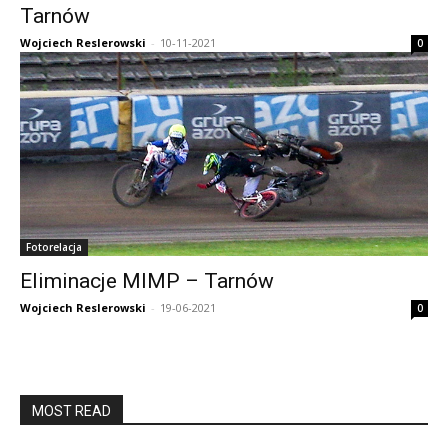
Tarnów
Wojciech Reslerowski
-
10-11-2021
0
Fotorelacja
Eliminacje MIMP – Tarnów
Wojciech Reslerowski
-
19-06-2021
0
MOST READ