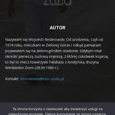
AUTOR
Nazywam się Wojciech Reslerowski. Od urodzenia, czyli od
1974 roku, mieszkam w Zielonej Górze i odkąd pamiętam
pojawiałem się na zielonogórskim stadionie. Gdybym miał
określić pierwszą żużlową imprezę, z której cokolwiek kojarzę,
to był to mecz towarzyski Falubazu z londyńską drużyną
Wimbledon Dons (28.09.1980 r.).
Kontakt:
stronawww@kibic-zuzla..pl
Ta strona korzysta z ciasteczek aby świadczyć usługi na
© Newspaper WordPress Theme by TagDiv
najwyższym poziomie. Dalsze korzystanie ze strony oznacza,