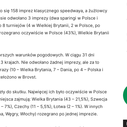
o się 158 imprez klasycznego speedwaya, a żużlowcy
asie odwołano 3 imprezy (dwa sparingi w Polsce i
 8 turniejów (4 w Wielkiej Brytanii, 2 w Polsce, po
 rozegrano oczywiście w Polsce (43%), Wielkie Brytanii
orszych warunków pogodowych. W ciągu 31 dni
 krajach. Nie odwołano żadnej imprezy, ale za to
azy (10 – Wielka Brytania, 7 – Dania, po 4 – Polska i
zełożono w Brovst.
zły do skutku. Najwięcej ich było oczywiście w Polsce
miejsca zajmują: Wielka Brytania (43 – 21,5%), Szwecja
 – 7%), Czechy (11 – 5,5%), Łotwa (2 – 1%). W innych
na, Węgry, Włochy) rozegrano po jednej imprezie.