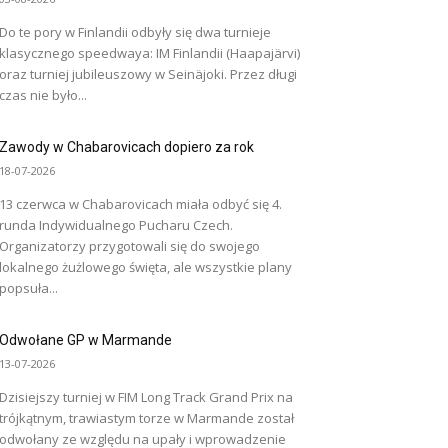
Do te pory w Finlandii odbyły się dwa turnieje
klasycznego speedwaya: IM Finlandii (Haapajärvi)
oraz turniej jubileuszowy w Seinäjoki. Przez długi
czas nie było...
Zawody w Chabarovicach dopiero za rok
18-07-2026
13 czerwca w Chabarovicach miała odbyć się 4.
runda Indywidualnego Pucharu Czech.
Organizatorzy przygotowali się do swojego
lokalnego żużlowego święta, ale wszystkie plany
popsuła...
Odwołane GP w Marmande
13-07-2026
Dzisiejszy turniej w FIM Long Track Grand Prix na
trójkątnym, trawiastym torze w Marmande został
odwołany ze względu na upały i wprowadzenie