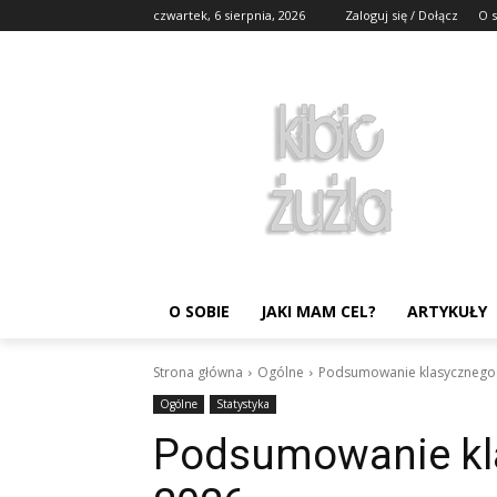
czwartek, 6 sierpnia, 2026
Zaloguj się / Dołącz
O 
O SOBIE
JAKI MAM CEL?
ARTYKUŁY
Strona główna
Ogólne
Podsumowanie klasycznego 
Ogólne
Statystyka
Podsumowanie kla