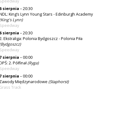
Speedway
6 sierpnia
– 20:30
NDL: King’s Lynn Young Stars - Edinburgh Academy
(
King's Lynn
)
Speedway
6 sierpnia
– 20:30
2. Ekstraliga: Polonia Bydgoszcz - Polonia Piła
(
Bydgoszcz
)
Speedway
7 sierpnia
– 00:00
DPŚ: 2. Półfinał
(
Ryga
)
Speedway
7 sierpnia
– 00:00
Zawody Międzynarodowe
(Staphorst)
Grass Track