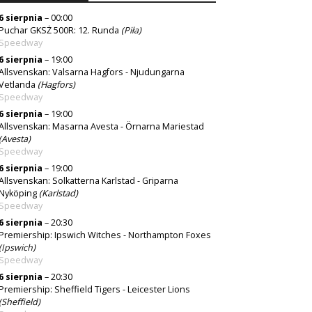
6 sierpnia
– 00:00
Puchar GKSŻ 500R: 12. Runda
(
Piła
)
Speedway
6 sierpnia
– 19:00
Allsvenskan: Valsarna Hagfors - Njudungarna
Vetlanda
(Hagfors)
Speedway
6 sierpnia
– 19:00
Allsvenskan: Masarna Avesta - Örnarna Mariestad
(Avesta)
Speedway
6 sierpnia
– 19:00
Allsvenskan: Solkatterna Karlstad - Griparna
Nyköping
(Karlstad)
Speedway
6 sierpnia
– 20:30
Premiership: Ipswich Witches - Northampton Foxes
(
Ipswich
)
Speedway
6 sierpnia
– 20:30
Premiership: Sheffield Tigers - Leicester Lions
(Sheffield)