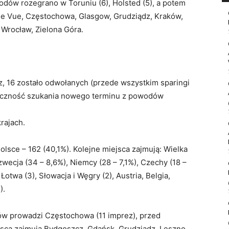
wodów rozegrano w Toruniu (6), Holsted (5), a potem
lle Vue, Częstochowa, Glasgow, Grudziądz, Kraków,
 Wrocław, Zielona Góra.
z, 16 zostało odwołanych (przede wszystkim sparingi
ieczność szukania nowego terminu z powodów
rajach.
lsce – 162 (40,1%). Kolejne miejsca zajmują: Wielka
zwecja (34 – 8,6%), Niemcy (28 – 7,1%), Czechy (18 –
 Łotwa (3), Słowacja i Węgry (2), Austria, Belgia,
).
tów prowadzi Częstochowa (11 imprez), przed
jsca zajmują Bydgoszcz, Gdańsk, Grudziądz, Leszno,