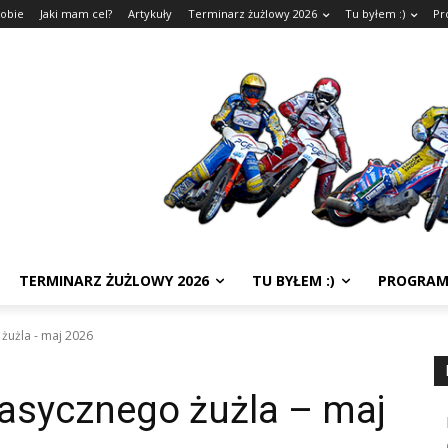
sobie
Jaki mam cel?
Artykuły
Terminarz żużlowy 2026
Tu byłem :)
Pr
TERMINARZ ŻUŻLOWY 2026
TU BYŁEM :)
PROGRAM
żużla - maj 2026
sycznego żużla – maj