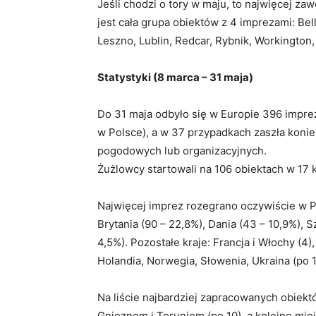
Jeśli chodzi o tory w maju, to najwięcej za
jest cała grupa obiektów z 4 imprezami: Be
Leszno, Lublin, Redcar, Rybnik, Workington,
Statystyki (8 marca – 31 maja)
Do 31 maja odbyło się w Europie 396 impre
w Polsce), a w 37 przypadkach zaszła kon
pogodowych lub organizacyjnych.
Żużlowcy startowali na 106 obiektach w 17 k
Najwięcej imprez rozegrano oczywiście w Po
Brytania (90 – 22,8%), Dania (43 – 10,9%), S
4,5%). Pozostałe kraje: Francja i Włochy (4),
Holandia, Norwegia, Słowenia, Ukraina (po 1
Na liście najbardziej zapracowanych obiek
Gnieznem i Toruniem (po 10), a kolejne mie