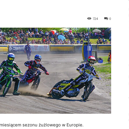
724
0
m miesiącem sezonu żużlowego w Europie.