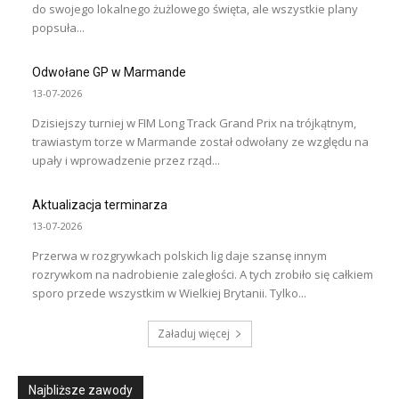
do swojego lokalnego żużlowego święta, ale wszystkie plany
popsuła...
Odwołane GP w Marmande
13-07-2026
Dzisiejszy turniej w FIM Long Track Grand Prix na trójkątnym,
trawiastym torze w Marmande został odwołany ze względu na
upały i wprowadzenie przez rząd...
Aktualizacja terminarza
13-07-2026
Przerwa w rozgrywkach polskich lig daje szansę innym
rozrywkom na nadrobienie zaległości. A tych zrobiło się całkiem
sporo przede wszystkim w Wielkiej Brytanii. Tylko...
Załaduj więcej
Najbliższe zawody