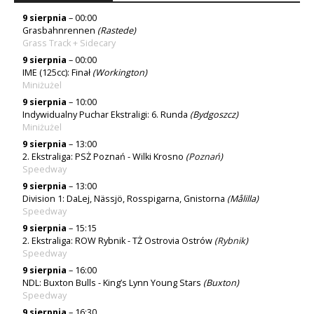
9 sierpnia
– 00:00
Grasbahnrennen
(Rastede)
Grass Track + Sidecary
9 sierpnia
– 00:00
IME (125cc): Finał
(Workington)
Miniżużel
9 sierpnia
– 10:00
Indywidualny Puchar Ekstraligi: 6. Runda
(Bydgoszcz)
Miniżużel
9 sierpnia
– 13:00
2. Ekstraliga: PSŻ Poznań - Wilki Krosno
(
Poznań
)
Speedway
9 sierpnia
– 13:00
Division 1: DaLej, Nässjö, Rosspigarna, Gnistorna
(Målilla)
Speedway
9 sierpnia
– 15:15
2. Ekstraliga: ROW Rybnik - TŻ Ostrovia Ostrów
(
Rybnik
)
Speedway
9 sierpnia
– 16:00
NDL: Buxton Bulls - King’s Lynn Young Stars
(Buxton)
Speedway
9 sierpnia
– 16:30