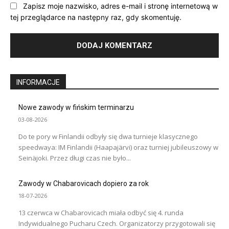
Zapisz moje nazwisko, adres e-mail i stronę internetową w
tej przeglądarce na następny raz, gdy skomentuję.
INFORMACJE
Nowe zawody w fińskim terminarzu
03-08-2026
Do te pory w Finlandii odbyły się dwa turnieje klasycznego
speedwaya: IM Finlandii (Haapajärvi) oraz turniej jubileuszowy w
Seinäjoki. Przez długi czas nie było...
Zawody w Chabarovicach dopiero za rok
18-07-2026
13 czerwca w Chabarovicach miała odbyć się 4. runda
Indywidualnego Pucharu Czech. Organizatorzy przygotowali się