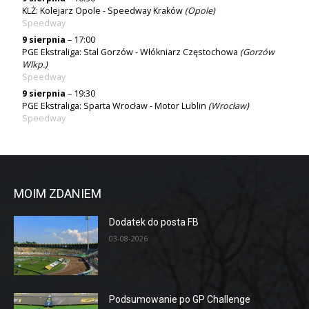
KLŻ: Kolejarz Opole - Speedway Kraków
(
Opole
)
Speedway
9 sierpnia
– 17:00
PGE Ekstraliga: Stal Gorzów - Włókniarz Częstochowa
(
Gorzów
Wlkp.
)
Speedway
9 sierpnia
– 19:30
PGE Ekstraliga: Sparta Wrocław - Motor Lublin
(
Wrocław
)
Speedway
MOIM ZDANIEM
Dodatek do posta FB
03-08-2026
Podsumowanie po GP Challenge