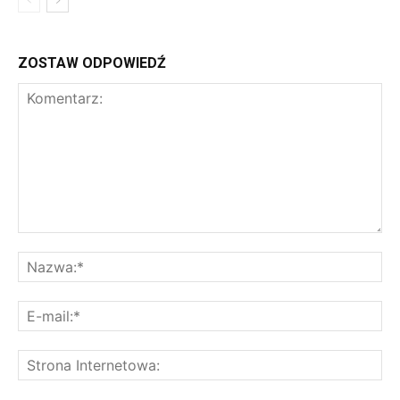
ZOSTAW ODPOWIEDŹ
Komentarz:
Na
E-
mai
St
Int