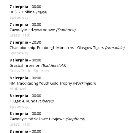
7 sierpnia
– 00:00
DPŚ: 2. Półfinał
(
Ryga
)
Speedway
7 sierpnia
– 00:00
Zawody Międzynarodowe
(Staphorst)
Grass Track
7 sierpnia
– 20:30
Championship: Edinburgh Monarchs - Glasgow Tigers
(
Armadale
)
Speedway
8 sierpnia
– 00:00
Grasbahnrennen
(Bad Hersfeld)
Grass Track + Sidecary
8 sierpnia
– 00:00
FIM Track Racing Youth Gold Trophy
(Workington)
Miniżużel
8 sierpnia
– 00:00
1. Liga: 4. Runda
(
Liberec
)
Speedway
8 sierpnia
– 00:00
Zawody młodzieżowe i krajowe
(Staphorst)
Grass Track
8 sierpnia
– 00:00