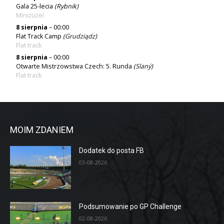
Gala 25-lecia
(Rybnik)
Miniżużel
8 sierpnia
– 00:00
Flat Track Camp
(
Grudziądz
)
Flat track
8 sierpnia
– 00:00
Otwarte Mistrzowstwa Czech: 5. Runda
(
Slaný
)
Flat track
MOIM ZDANIEM
Dodatek do posta FB
03-08-2026
Podsumowanie po GP Challenge
02-08-2026