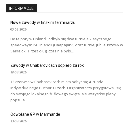
INFORMACJE
Nowe zawody w fińskim terminarzu
03-08-2026
Do te pory w Finlandii odbyły się dwa turnieje klasycznego
speedwaya: IM Finlandii (Haapajärvi) oraz turniej jubileuszowy w
Seinäjoki. Przez długi czas nie było...
Zawody w Chabarovicach dopiero za rok
18-07-2026
13 czerwca w Chabarovicach miała odbyć się 4. runda
Indywidualnego Pucharu Czech. Organizatorzy przygotowali się
do swojego lokalnego żużlowego święta, ale wszystkie plany
popsuła...
Odwołane GP w Marmande
13-07-2026