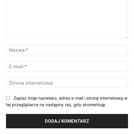
Komentarz:
Na
E-
mai
St
Int
Zapisz moje nazwisko, adres e-mail i stronę internetową w
tej przeglądarce na następny raz, gdy skomentuję.