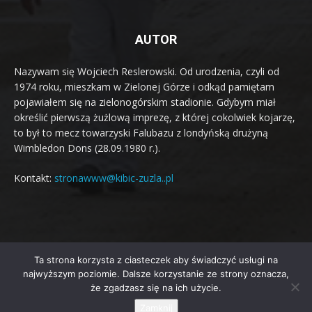
AUTOR
Nazywam się Wojciech Reslerowski. Od urodzenia, czyli od
1974 roku, mieszkam w Zielonej Górze i odkąd pamiętam
pojawiałem się na zielonogórskim stadionie. Gdybym miał
określić pierwszą żużlową imprezę, z której cokolwiek kojarzę,
to był to mecz towarzyski Falubazu z londyńską drużyną
Wimbledon Dons (28.09.1980 r.).
Kontakt:
stronawww@kibic-zuzla..pl
Ta strona korzysta z ciasteczek aby świadczyć usługi na
© Newspaper WordPress Theme by TagDiv
najwyższym poziomie. Dalsze korzystanie ze strony oznacza,
że zgadzasz się na ich użycie.
O sobie
Jaki mam cel?
Artykuły
Terminarz żużlowy 2026
Zamknij