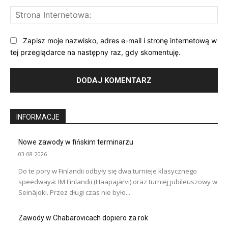
St
Int
Zapisz moje nazwisko, adres e-mail i stronę internetową w
tej przeglądarce na następny raz, gdy skomentuję.
INFORMACJE
Nowe zawody w fińskim terminarzu
03-08-2026
Do te pory w Finlandii odbyły się dwa turnieje klasycznego
speedwaya: IM Finlandii (Haapajärvi) oraz turniej jubileuszowy w
Seinäjoki. Przez długi czas nie było...
Zawody w Chabarovicach dopiero za rok