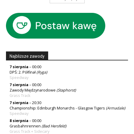
Najbliższe zawody
7 sierpnia
– 00:00
DPŚ: 2. Półfinał
(
Ryga
)
Speedway
7 sierpnia
– 00:00
Zawody Międzynarodowe
(Staphorst)
Grass Track
7 sierpnia
– 20:30
Championship: Edinburgh Monarchs - Glasgow Tigers
(
Armadale
)
Speedway
8 sierpnia
– 00:00
Grasbahnrennen
(Bad Hersfeld)
Grass Track + Sidecary