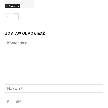
Informacje
ZOSTAW ODPOWIEDŹ
Komentarz:
Na
E-
mai