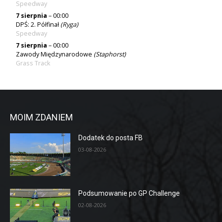
Speedway
7 sierpnia
– 00:00
DPŚ: 2. Półfinał
(
Ryga
)
Speedway
7 sierpnia
– 00:00
Zawody Międzynarodowe
(Staphorst)
Grass Track
MOIM ZDANIEM
Dodatek do posta FB
03-08-2026
Podsumowanie po GP Challenge
02-08-2026