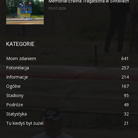
Memoriał Erwina Tragatscha w Svitavach
05-07-2026
KATEGORIE
Moim zdaniem
641
Fotorelacja
257
Informacje
214
Ogólne
167
Stadiony
95
Podróże
49
Statystyka
32
Tu kiedyś był żużel
21