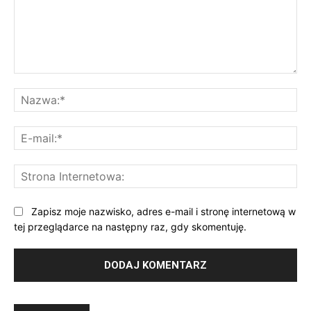
Komentarz:
Na
E-
mai
St
Int
Zapisz moje nazwisko, adres e-mail i stronę internetową w
tej przeglądarce na następny raz, gdy skomentuję.