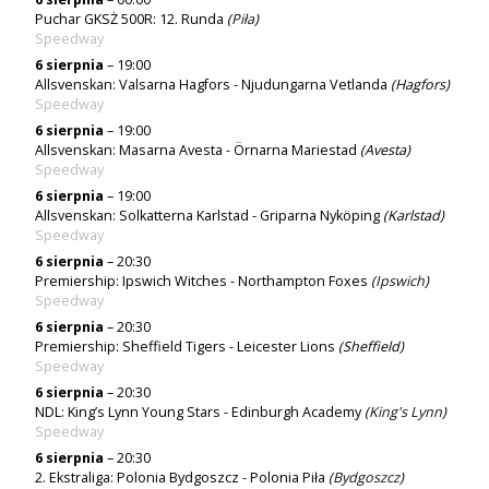
Puchar GKSŻ 500R: 12. Runda
(
Piła
)
Speedway
6 sierpnia
– 19:00
Allsvenskan: Valsarna Hagfors - Njudungarna Vetlanda
(Hagfors)
Speedway
6 sierpnia
– 19:00
Allsvenskan: Masarna Avesta - Örnarna Mariestad
(Avesta)
Speedway
6 sierpnia
– 19:00
Allsvenskan: Solkatterna Karlstad - Griparna Nyköping
(Karlstad)
Speedway
6 sierpnia
– 20:30
Premiership: Ipswich Witches - Northampton Foxes
(
Ipswich
)
Speedway
6 sierpnia
– 20:30
Premiership: Sheffield Tigers - Leicester Lions
(Sheffield)
Speedway
6 sierpnia
– 20:30
NDL: King’s Lynn Young Stars - Edinburgh Academy
(
King's Lynn
)
Speedway
6 sierpnia
– 20:30
2. Ekstraliga: Polonia Bydgoszcz - Polonia Piła
(
Bydgoszcz
)