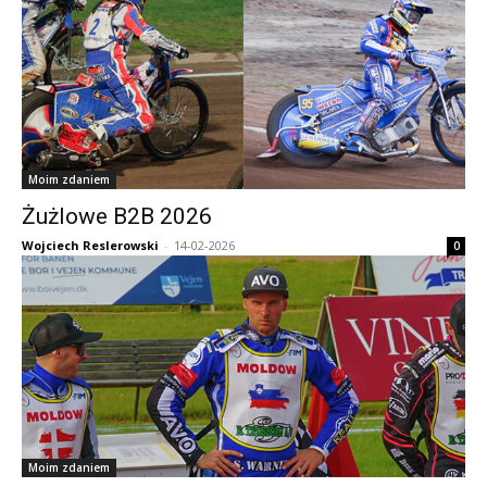
Moim zdaniem
Żużlowe B2B 2026
Wojciech Reslerowski
-
14-02-2026
0
Moim zdaniem