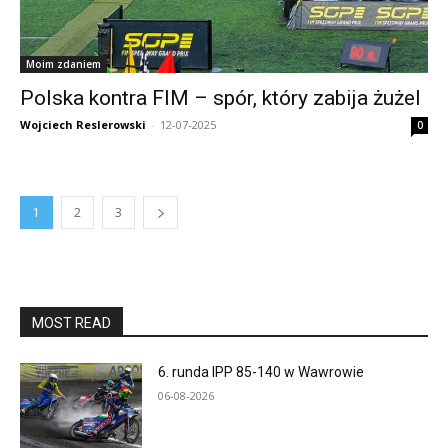
Moim zdaniem
Polska kontra FIM – spór, który zabija żużel
Wojciech Reslerowski
-
12-07-2025
0
1
2
3
MOST READ
6. runda IPP 85-140 w Wawrowie
06-08-2026