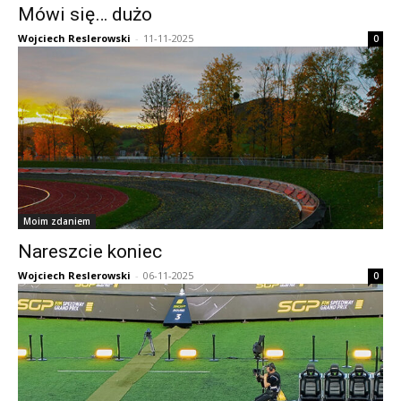
Mówi się… dużo
Wojciech Reslerowski
-
11-11-2025
0
Moim zdaniem
Nareszcie koniec
Wojciech Reslerowski
-
06-11-2025
0