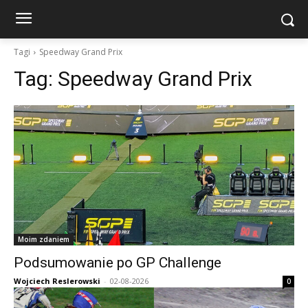
Tagi
Speedway Grand Prix
Tag:
Speedway Grand Prix
Moim zdaniem
Podsumowanie po GP Challenge
Wojciech Reslerowski
-
02-08-2026
0