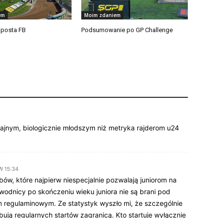
em
Moim zdaniem
 posta FB
Podsumowanie po GP Challenge
fajnym, biologicznie młodszym niż metryka rajderom u24
W 15:34
ów, które najpierw niespecjalnie pozwalają juniorom na
wodnicy po skończeniu wieku juniora nie są brani pod
regulaminowym. Ze statystyk wyszło mi, że szczególnie
ują regularnych startów zagranicą. Kto startuje wyłącznie