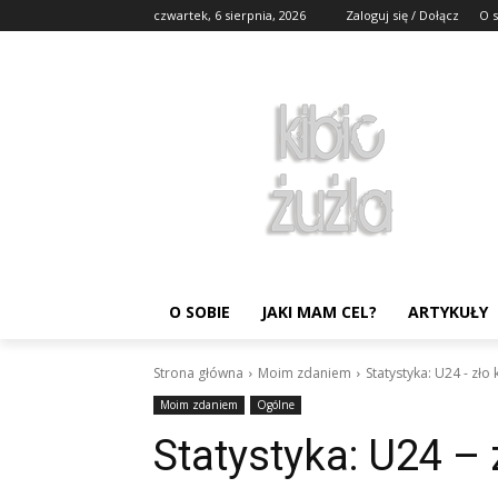
czwartek, 6 sierpnia, 2026
Zaloguj się / Dołącz
O 
O SOBIE
JAKI MAM CEL?
ARTYKUŁY
Strona główna
Moim zdaniem
Statystyka: U24 - zło
Moim zdaniem
Ogólne
Statystyka: U24 –