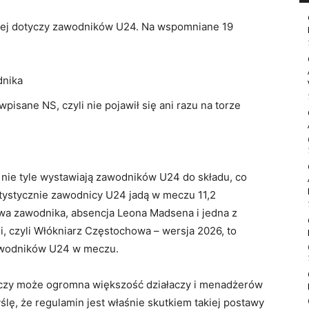
ściej dotyczy zawodników U24. Na wspomniane 19
dnika
pisane NS, czyli nie pojawił się ani razu na torze
 nie tyle wystawiają zawodników U24 do składu, co
atystycznie zawodnicy U24 jadą w meczu 11,2
a zawodnika, absencja Leona Madsena i jedna z
ii, czyli Włókniarz Częstochowa – wersja 2026, to
zawodników U24 w meczu.
 czy może ogromna większość działaczy i menadżerów
Myślę, że regulamin jest właśnie skutkiem takiej postawy