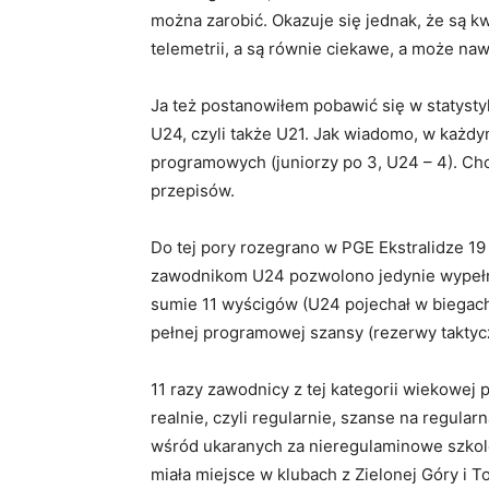
można zarobić. Okazuje się jednak, że są 
telemetrii, a są równie ciekawe, a może na
Ja też postanowiłem pobawić się w statyst
U24, czyli także U21. Jak wiadomo, w każd
programowych (juniorzy po 3, U24 – 4). C
przepisów.
Do tej pory rozegrano w PGE Ekstralidze 19 
zawodnikom U24 pozwolono jedynie wypełni
sumie 11 wyścigów (U24 pojechał w biegach
pełnej programowej szansy (rezerwy taktyc
11 razy zawodnicy z tej kategorii wiekowej p
realnie, czyli regularnie, szanse na regular
wśród ukaranych za nieregulaminowe szkolen
miała miejsce w klubach z Zielonej Góry i To