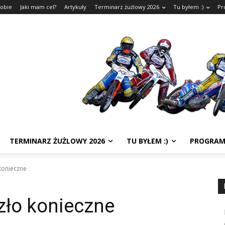
sobie
Jaki mam cel?
Artykuły
Terminarz żużlowy 2026
Tu byłem :)
Pr
TERMINARZ ŻUŻLOWY 2026
TU BYŁEM :)
PROGRAM
 konieczne
 zło konieczne