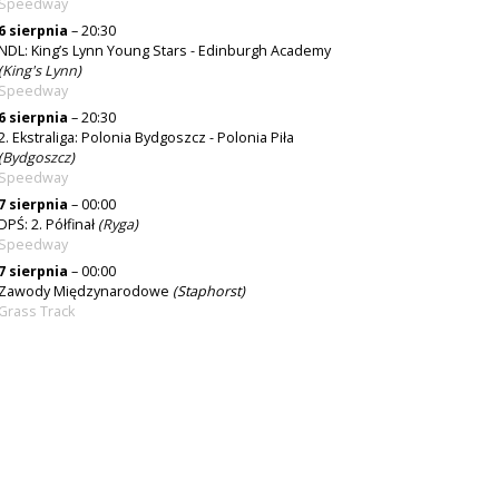
Speedway
6 sierpnia
– 20:30
NDL: King’s Lynn Young Stars - Edinburgh Academy
(
King's Lynn
)
Speedway
6 sierpnia
– 20:30
2. Ekstraliga: Polonia Bydgoszcz - Polonia Piła
(
Bydgoszcz
)
Speedway
7 sierpnia
– 00:00
DPŚ: 2. Półfinał
(
Ryga
)
Speedway
7 sierpnia
– 00:00
Zawody Międzynarodowe
(Staphorst)
Grass Track