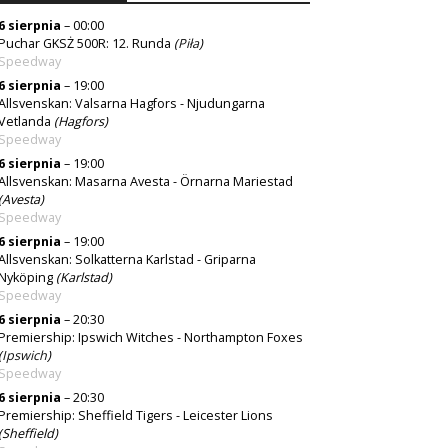
6 sierpnia
– 00:00
Puchar GKSŻ 500R: 12. Runda
(
Piła
)
Speedway
6 sierpnia
– 19:00
Allsvenskan: Valsarna Hagfors - Njudungarna
Vetlanda
(Hagfors)
Speedway
6 sierpnia
– 19:00
Allsvenskan: Masarna Avesta - Örnarna Mariestad
(Avesta)
Speedway
6 sierpnia
– 19:00
Allsvenskan: Solkatterna Karlstad - Griparna
Nyköping
(Karlstad)
Speedway
6 sierpnia
– 20:30
Premiership: Ipswich Witches - Northampton Foxes
(
Ipswich
)
Speedway
6 sierpnia
– 20:30
Premiership: Sheffield Tigers - Leicester Lions
(Sheffield)