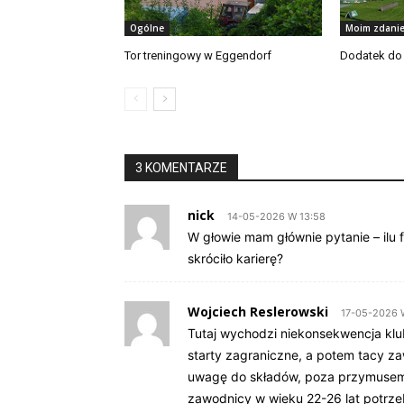
Ogólne
Moim zdani
Tor treningowy w Eggendorf
Dodatek do
3 KOMENTARZE
nick
14-05-2026 W 13:58
W głowie mam głównie pytanie – ilu 
skróciło karierę?
Wojciech Reslerowski
17-05-2026 
Tutaj wychodzi niekonsekwencja klub
starty zagraniczne, a potem tacy za
uwagę do składów, poza przymusem 
zawodnicy w wieku 22-26 lat potrzeb