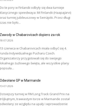
Do te pory w Finlandii odbyły się dwa turnieje
klasycznego speedwaya: IM Finlandii (Haapajärvi)
oraz turniej jubileuszowy w Seinäjoki. Przez długi
czas nie było...
Zawody w Chabarovicach dopiero za rok
18-07-2026
13 czerwca w Chabarovicach miała odbyć się 4.
runda Indywidualnego Pucharu Czech.
Organizatorzy przygotowali się do swojego
lokalnego żużlowego święta, ale wszystkie plany
popsuła...
Odwołane GP w Marmande
13-07-2026
Dzisiejszy turniej w FIM Long Track Grand Prix na
trójkątnym, trawiastym torze w Marmande został
odwołany ze względu na upały i wprowadzenie