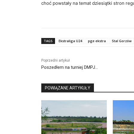
choć powstały na temat dziesiątki stron r
TAGS
Ekstraliga U24
pge ekstra
Stal Gorzów
Poprzedni artykuł
Poszedłem na turniej DMPJ…
POWIĄZANE ARTYKUŁY