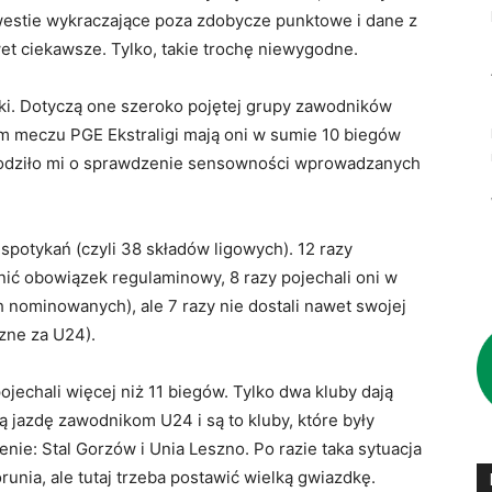
kwestie wykraczające poza zdobycze punktowe i dane z
wet ciekawsze. Tylko, takie trochę niewygodne.
yki. Dotyczą one szeroko pojętej grupy zawodników
ym meczu PGE Ekstraligi mają oni w sumie 10 biegów
hodziło mi o sprawdzenie sensowności wprowadzanych
spotykań (czyli 38 składów ligowych). 12 razy
ć obowiązek regulaminowy, 8 razy pojechali oni w
 nominowanych), ale 7 razy nie dostali nawet swojej
zne za U24).
ojechali więcej niż 11 biegów. Tylko dwa kluby dają
ną jazdę zawodnikom U24 i są to kluby, które były
ie: Stal Gorzów i Unia Leszno. Po razie taka sytuacja
runia, ale tutaj trzeba postawić wielką gwiazdkę.