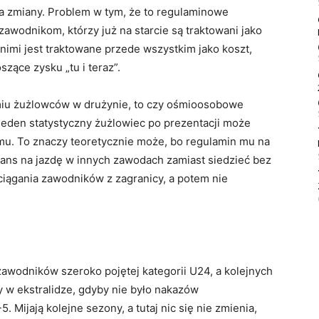
a zmiany. Problem w tym, że to regulaminowe
odnikom, którzy już na starcie są traktowani jako
 nimi jest traktowane przede wszystkim jako koszt,
zące zysku „tu i teraz”.
dmiu żużlowców w drużynie, to czy ośmioosobowe
 jeden statystyczny żużlowiec po prezentacji może
omu. To znaczy teoretycznie może, bo regulamin mu na
zans na jazdę w innych zawodach zamiast siedzieć bez
ciągania zawodników z zagranicy, a potem nie
 zawodników szeroko pojętej kategorii U24, a kolejnych
by w ekstralidze, gdyby nie było nakazów
Mijają kolejne sezony, a tutaj nic się nie zmienia,