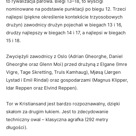
to rywalizacja parowa. Biegi 13–18, to wyścigi
nominowane na podstawie punktacji po biegu 12. Trzeci
najlepsi (piękne określenie kontekście trzyosobowych
drużyn) zawodnicy drużyn pojechali w biegach 13 i 16,
drudzy najlepszy w biegach 14 i 17, a najlepsi w biegach
15 i 18.
Zwyciężyli zawodnicy z Oslo (Adrian Gheorghe, Daniel
Gheorghe oraz Glenn Moi) przed drużyną z Elgane (Imre
Vigre, Tage Skretting, Truls Kamhaug), Mjøsą (Jørgen
Lystad i Emil Rindal) oraz gospodarzami (Magnus Klipper,
Idar Reppen oraz Elvind Reppen).
Tor w Kristiansand jest bardzo rozpoznawalny, dzięki
skałom za drugim łukiem. Jest to zdecydowanie
techniczny owal – klasyczna agrafka (292 metry
długości).