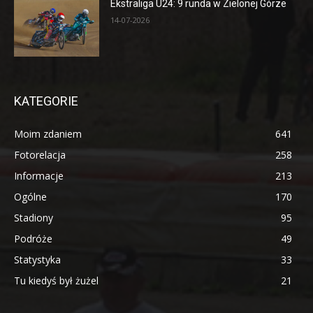
Ekstraliga U24: 9 runda w Zielonej Górze
14-07-2026
KATEGORIE
Moim zdaniem
641
Fotorelacja
258
Informacje
213
Ogólne
170
Stadiony
95
Podróże
49
Statystyka
33
Tu kiedyś był żużel
21