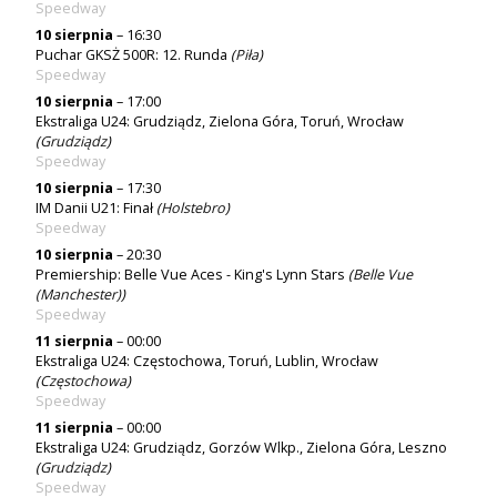
Speedway
10 sierpnia
– 16:30
Puchar GKSŻ 500R: 12. Runda
(
Piła
)
Speedway
10 sierpnia
– 17:00
Ekstraliga U24: Grudziądz, Zielona Góra, Toruń, Wrocław
(
Grudziądz
)
Speedway
10 sierpnia
– 17:30
IM Danii U21: Finał
(
Holstebro
)
Speedway
10 sierpnia
– 20:30
Premiership: Belle Vue Aces - King's Lynn Stars
(
Belle Vue
(Manchester)
)
Speedway
11 sierpnia
– 00:00
Ekstraliga U24: Częstochowa, Toruń, Lublin, Wrocław
(
Częstochowa
)
Speedway
11 sierpnia
– 00:00
Ekstraliga U24: Grudziądz, Gorzów Wlkp., Zielona Góra, Leszno
(
Grudziądz
)
Speedway