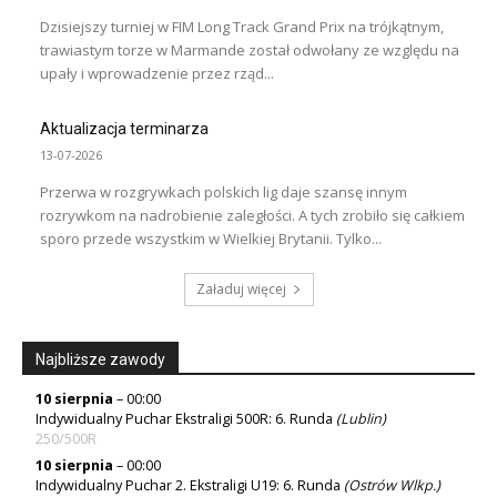
Dzisiejszy turniej w FIM Long Track Grand Prix na trójkątnym,
trawiastym torze w Marmande został odwołany ze względu na
upały i wprowadzenie przez rząd...
Aktualizacja terminarza
13-07-2026
Przerwa w rozgrywkach polskich lig daje szansę innym
rozrywkom na nadrobienie zaległości. A tych zrobiło się całkiem
sporo przede wszystkim w Wielkiej Brytanii. Tylko...
Załaduj więcej
Najbliższe zawody
10 sierpnia
– 00:00
Indywidualny Puchar Ekstraligi 500R: 6. Runda
(
Lublin
)
250/500R
10 sierpnia
– 00:00
Indywidualny Puchar 2. Ekstraligi U19: 6. Runda
(
Ostrów Wlkp.
)