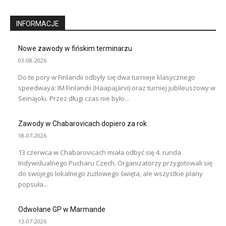
INFORMACJE
Nowe zawody w fińskim terminarzu
03-08-2026
Do te pory w Finlandii odbyły się dwa turnieje klasycznego
speedwaya: IM Finlandii (Haapajärvi) oraz turniej jubileuszowy w
Seinäjoki. Przez długi czas nie było...
Zawody w Chabarovicach dopiero za rok
18-07-2026
13 czerwca w Chabarovicach miała odbyć się 4. runda
Indywidualnego Pucharu Czech. Organizatorzy przygotowali się
do swojego lokalnego żużlowego święta, ale wszystkie plany
popsuła...
Odwołane GP w Marmande
13-07-2026