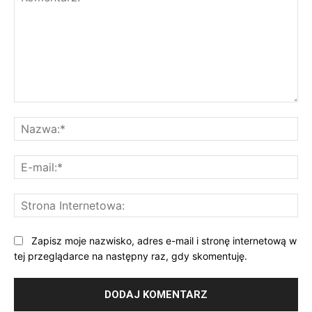
Komentarz:
Na
E-
mai
St
Int
Zapisz moje nazwisko, adres e-mail i stronę internetową w
tej przeglądarce na następny raz, gdy skomentuję.