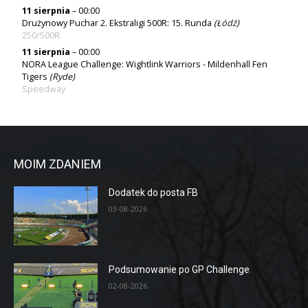
11 sierpnia
– 00:00
Drużynowy Puchar 2. Ekstraligi 500R: 15. Runda
(
Łódź
)
250/500R
11 sierpnia
– 00:00
NORA League Challenge: Wightlink Warriors - Mildenhall Fen
Tigers
(Ryde)
Speedway
MOIM ZDANIEM
Dodatek do posta FB
03-08-2026
Podsumowanie po GP Challenge
02-08-2026