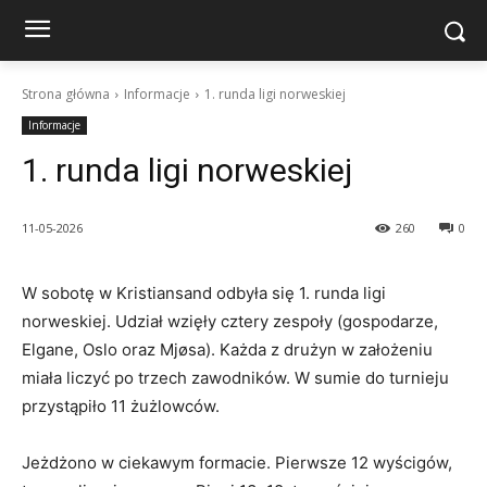
Strona główna
Informacje
1. runda ligi norweskiej
Informacje
1. runda ligi norweskiej
11-05-2026
260
0
W sobotę w Kristiansand odbyła się 1. runda ligi
norweskiej. Udział wzięły cztery zespoły (gospodarze,
Elgane, Oslo oraz Mjøsa). Każda z drużyn w założeniu
miała liczyć po trzech zawodników. W sumie do turnieju
przystąpiło 11 żużlowców.
Jeżdżono w ciekawym formacie. Pierwsze 12 wyścigów,