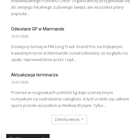
Indywidualnego Pucharu Czech. Organizatorzy przygotowali się
do swojego lokalnego żużlowego święta, ale wszystkie plany
popsuła...
Odwołane GP w Marmande
13-07-2026
Dzisiejszy turniej w FIM Long Track Grand Prix na trójkątnym,
trawiastym torze w Marmande został odwołany ze względu na
upały i wprowadzenie przez rząd...
Aktualizacja terminarza
13-07-2026
Przerwa w rozgrywkach polskich lig daje szansę innym
rozrywkom na nadrobienie zaległości. A tych zrobiło się całkiem
sporo przede wszystkim w Wielkiej Brytanii. Tylko...
Załaduj więcej