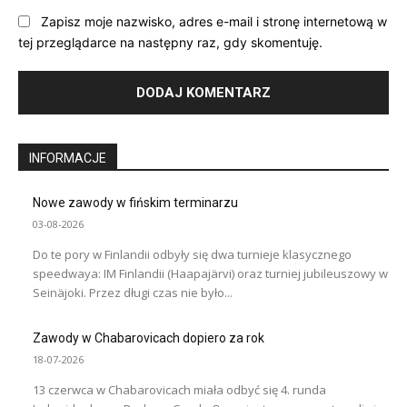
Zapisz moje nazwisko, adres e-mail i stronę internetową w
tej przeglądarce na następny raz, gdy skomentuję.
INFORMACJE
Nowe zawody w fińskim terminarzu
03-08-2026
Do te pory w Finlandii odbyły się dwa turnieje klasycznego
speedwaya: IM Finlandii (Haapajärvi) oraz turniej jubileuszowy w
Seinäjoki. Przez długi czas nie było...
Zawody w Chabarovicach dopiero za rok
18-07-2026
13 czerwca w Chabarovicach miała odbyć się 4. runda