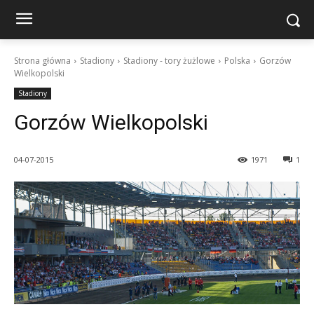
Strona główna
Stadiony
Stadiony - tory żużlowe
Polska
Gorzów
Wielkopolski
Stadiony
Gorzów Wielkopolski
04-07-2015
1971
1