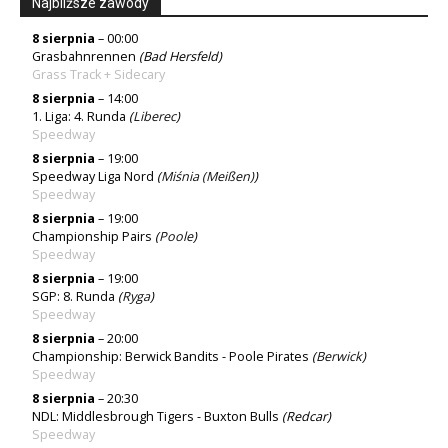
Najbliższe zawody
8 sierpnia
– 00:00
Grasbahnrennen
(Bad Hersfeld)
Grass Track + Sidecary
8 sierpnia
– 14:00
1. Liga: 4. Runda
(
Liberec
)
Speedway
8 sierpnia
– 19:00
Speedway Liga Nord
(
Miśnia (Meißen)
)
Speedway
8 sierpnia
– 19:00
Championship Pairs
(
Poole
)
Speedway
8 sierpnia
– 19:00
SGP: 8. Runda
(
Ryga
)
Speedway
8 sierpnia
– 20:00
Championship: Berwick Bandits - Poole Pirates
(
Berwick
)
Speedway
8 sierpnia
– 20:30
NDL: Middlesbrough Tigers - Buxton Bulls
(Redcar)
Speedway