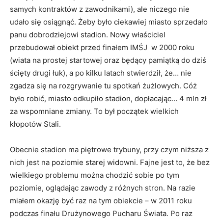
samych kontraktów z zawodnikami), ale niczego nie
udało się osiągnąć. Żeby było ciekawiej miasto sprzedało
panu dobrodziejowi stadion. Nowy właściciel
przebudował obiekt przed finałem IMŚJ w 2000 roku
(wiata na prostej startowej oraz będący pamiątką do dziś
ścięty drugi łuk), a po kilku latach stwierdził, że… nie
zgadza się na rozgrywanie tu spotkań żużlowych. Cóż
było robić, miasto odkupiło stadion, dopłacając… 4 mln zł
za wspomniane zmiany. To był początek wielkich
kłopotów Stali.
Obecnie stadion ma piętrowe trybuny, przy czym niższa z
nich jest na poziomie starej widowni. Fajne jest to, że bez
wielkiego problemu można chodzić sobie po tym
poziomie, oglądając zawody z różnych stron. Na razie
miałem okazję być raz na tym obiekcie – w 2011 roku
podczas finału Drużynowego Pucharu Świata. Po raz