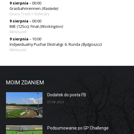
9 sierpnia
– 00:00
Grasbahnrennen
(Rastede)
Grass Track + Sidecary
9 sierpnia
– 00:00
IME (125cc): Finał
(Workington)
Miniżużel
9 sierpnia
– 10:00
Indywidualny Puchar Ekstraligi: 6. Runda
(Bydgoszcz)
Miniżużel
MOIM ZDANIEM
Dodatek do posta FB
03-08-2026
Podsumowanie po GP Challenge