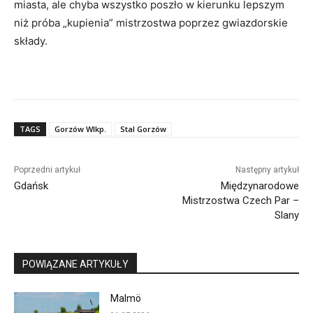
miasta, ale chyba wszystko poszło w kierunku lepszym
niż próba „kupienia” mistrzostwa poprzez gwiazdorskie
składy.
TAGS
Gorzów Wlkp.
Stal Gorzów
Poprzedni artykuł
Następny artykuł
Gdańsk
Międzynarodowe
Mistrzostwa Czech Par –
Slany
POWIĄZANE ARTYKUŁY
Malmö