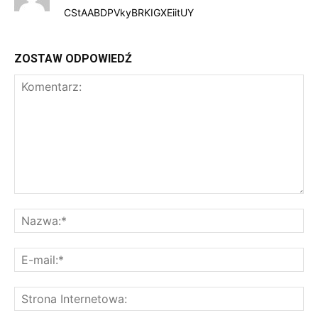
CStAABDPVkyBRKIGXEiitUY
ZOSTAW ODPOWIEDŹ
Komentarz:
Na
E-
mai
St
Int