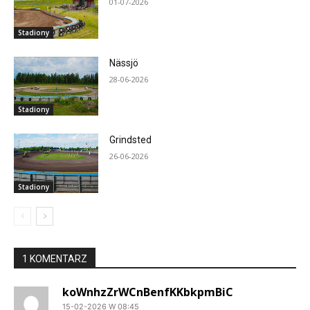
01-07-2026
Stadiony
Nässjö
28-06-2026
Stadiony
Grindsted
26-06-2026
Stadiony
1 KOMENTARZ
koWnhzZrWCnBenfKKbkpmBiC
15-02-2026 W 08:45