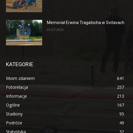
Memoriał Erwina Tragatscha w Svitavach
05-07-2026
KATEGORIE
Moim zdaniem
641
Fotorelacja
257
Informacje
213
Ogólne
167
Stadiony
95
Podróże
49
Statystyka
32