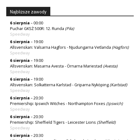
Najbliższe zawody
6 sierpnia
– 00:00
Puchar GKSŻ 500R: 12. Runda
(
Piła
)
Speedway
6 sierpnia
– 19:00
Allsvenskan: Valsarna Hagfors - Njudungarna Vetlanda
(Hagfors)
Speedway
6 sierpnia
– 19:00
Allsvenskan: Masarna Avesta - Örnarna Mariestad
(Avesta)
Speedway
6 sierpnia
– 19:00
Allsvenskan: Solkatterna Karlstad - Griparna Nyköping
(Karlstad)
Speedway
6 sierpnia
– 20:30
Premiership: Ipswich Witches - Northampton Foxes
(
Ipswich
)
Speedway
6 sierpnia
– 20:30
Premiership: Sheffield Tigers - Leicester Lions
(Sheffield)
Speedway
6 sierpnia
– 20:30