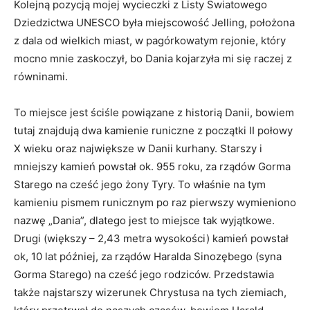
Kolejną pozycją mojej wycieczki z Listy Światowego
Dziedzictwa UNESCO była miejscowość Jelling, położona
z dala od wielkich miast, w pagórkowatym rejonie, który
mocno mnie zaskoczył, bo Dania kojarzyła mi się raczej z
równinami.
To miejsce jest ściśle powiązane z historią Danii, bowiem
tutaj znajdują dwa kamienie runiczne z początki II połowy
X wieku oraz największe w Danii kurhany. Starszy i
mniejszy kamień powstał ok. 955 roku, za rządów Gorma
Starego na cześć jego żony Tyry. To właśnie na tym
kamieniu pismem runicznym po raz pierwszy wymieniono
nazwę „Dania”, dlatego jest to miejsce tak wyjątkowe.
Drugi (większy – 2,43 metra wysokości) kamień powstał
ok, 10 lat później, za rządów Haralda Sinozębego (syna
Gorma Starego) na cześć jego rodziców. Przedstawia
także najstarszy wizerunek Chrystusa na tych ziemiach,