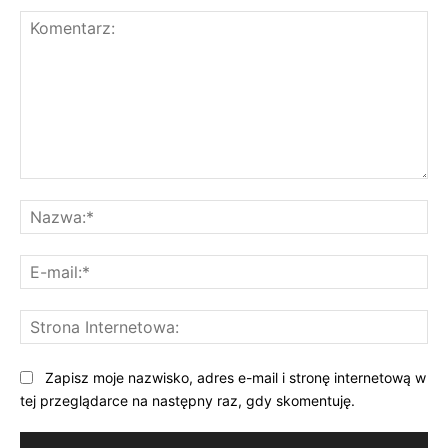
Komentarz:
Na
E-
mai
St
Int
Zapisz moje nazwisko, adres e-mail i stronę internetową w
tej przeglądarce na następny raz, gdy skomentuję.