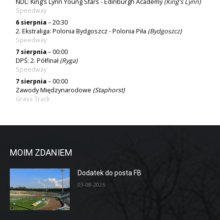
NDL: King’s Lynn Young Stars - Edinburgh Academy
(
King's Lynn
)
Speedway
6 sierpnia
– 20:30
2. Ekstraliga: Polonia Bydgoszcz - Polonia Piła
(
Bydgoszcz
)
Speedway
7 sierpnia
– 00:00
DPŚ: 2. Półfinał
(
Ryga
)
Speedway
7 sierpnia
– 00:00
Zawody Międzynarodowe
(Staphorst)
Grass Track
MOIM ZDANIEM
Dodatek do posta FB
03-08-2026