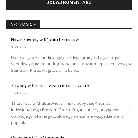
INFORMACJE
Nowe zawody w fińskim terminarzu
03-08-2026
Do te pory w Finlandii odbyły się dwa turnieje klasycznego
speedwaya: IM Finlandii (Haapajärvi) oraz turniej jubileuszowy w
Seinäjoki. Przez długi czas nie było...
Zawody w Chabarovicach dopiero za rok
18-07-2026
13 czerwca w Chabarovicach miała odbyć się 4. runda
Indywidualnego Pucharu Czech. Organizatorzy przygotowali się
do swojego lokalnego żużlowego święta, ale wszystkie plany
popsuła...
Odwołane GP w Marmande