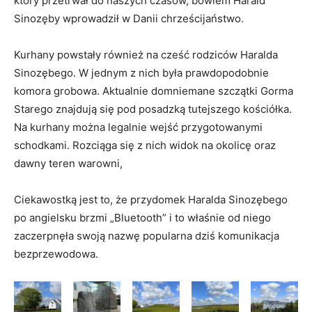
który przetrwał do naszych czasów, bowiem Harald
Sinozęby wprowadził w Danii chrześcijaństwo.
Kurhany powstały również na cześć rodziców Haralda
Sinozębego. W jednym z nich była prawdopodobnie
komora grobowa. Aktualnie domniemane szczątki Gorma
Starego znajdują się pod posadzką tutejszego kościółka.
Na kurhany można legalnie wejść przygotowanymi
schodkami. Rozciąga się z nich widok na okolicę oraz
dawny teren warowni,
Ciekawostką jest to, że przydomek Haralda Sinozębego
po angielsku brzmi „Bluetooth” i to właśnie od niego
zaczerpnęła swoją nazwę popularna dziś komunikacja
bezprzewodowa.