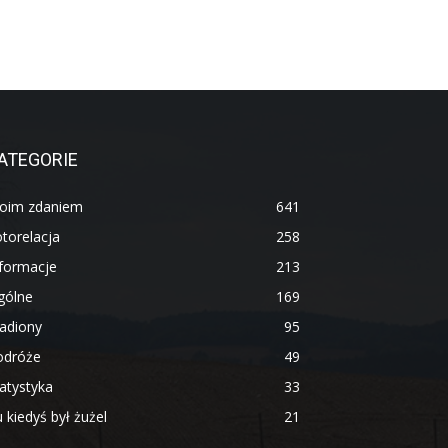
ATEGORIE
oim zdaniem
641
torelacja
258
nformacje
213
gólne
169
adiony
95
odróże
49
atystyka
33
 kiedyś był żużel
21