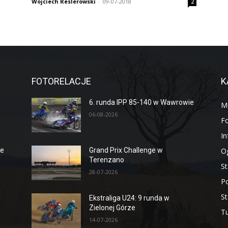
Wojciech Reslerowski
-
09-07-2018
2
FOTORELACJE
K
6. runda IPP 85-140 w Wawrowie
M
06-08-2026
Fo
I
O
ge
Grand Prix Challenge w
Terenzano
St
28-07-2026
P
St
Ekstraliga U24: 9 runda w
Zielonej Górze
Tu
14-07-2026