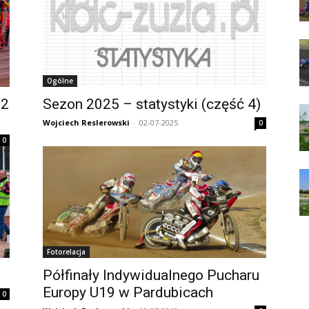
Ogólne
 2
Sezon 2025 – statystyki (część 4)
Wojciech Reslerowski
-
02-07-2025
0
0
Fotorelacja
Półfinały Indywidualnego Pucharu
Europy U19 w Pardubicach
0