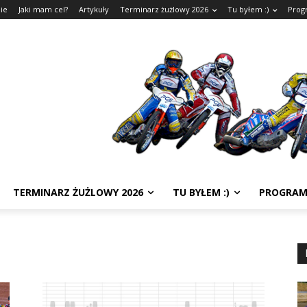
ie
Jaki mam cel?
Artykuły
Terminarz żużlowy 2026
Tu byłem :)
Prog
TERMINARZ ŻUŻLOWY 2026
TU BYŁEM :)
PROGRAM