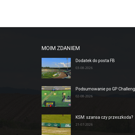
MOIM ZDANIEM
Dodatek do posta FB
03-08-2026
Podsumowanie po GP Challen
02-08-2026
KSM: szansa czy przeszkoda?
21-07-2026