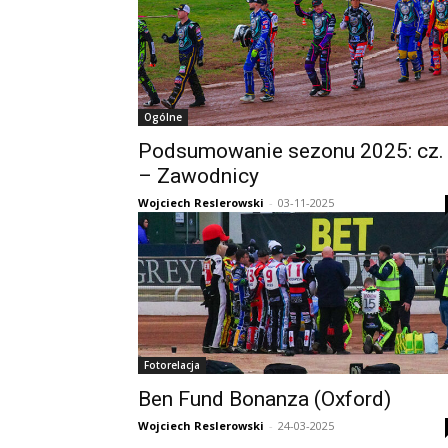
Ogólne
Podsumowanie sezonu 2025: cz.
– Zawodnicy
Wojciech Reslerowski
-
03-11-2025
Fotorelacja
Ben Fund Bonanza (Oxford)
Wojciech Reslerowski
-
24-03-2025