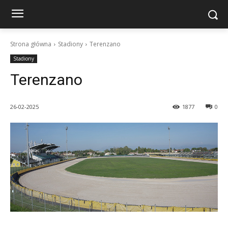
Strona główna
Stadiony
Terenzano
Stadiony
Terenzano
26-02-2025
1877
0