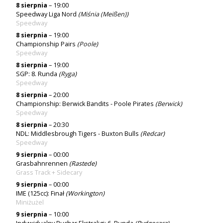
8 sierpnia
– 19:00
Speedway Liga Nord
(
Miśnia (Meißen)
)
Speedway
8 sierpnia
– 19:00
Championship Pairs
(
Poole
)
Speedway
8 sierpnia
– 19:00
SGP: 8. Runda
(
Ryga
)
Speedway
8 sierpnia
– 20:00
Championship: Berwick Bandits - Poole Pirates
(
Berwick
)
Speedway
8 sierpnia
– 20:30
NDL: Middlesbrough Tigers - Buxton Bulls
(Redcar)
Speedway
9 sierpnia
– 00:00
Grasbahnrennen
(Rastede)
Grass Track + Sidecary
9 sierpnia
– 00:00
IME (125cc): Finał
(Workington)
Miniżużel
9 sierpnia
– 10:00