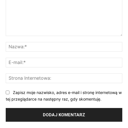
Komentarz:
Na
E-
mai
St
Int
Zapisz moje nazwisko, adres e-mail i stronę internetową w
tej przeglądarce na następny raz, gdy skomentuję.