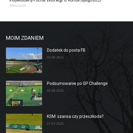
Indywidualny Puchar Ekstraligi: 6. Runda
(Bydgoszcz)
Miniżużel
MOIM ZDANIEM
Dodatek do posta FB
03-08-2026
Podsumowanie po GP Challenge
02-08-2026
KSM: szansa czy przeszkoda?
21-07-2026