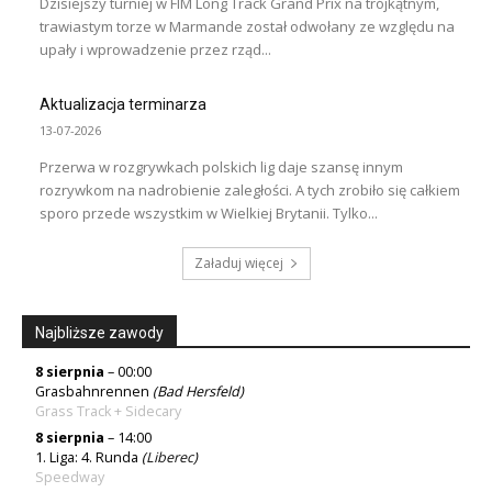
Dzisiejszy turniej w FIM Long Track Grand Prix na trójkątnym,
trawiastym torze w Marmande został odwołany ze względu na
upały i wprowadzenie przez rząd...
Aktualizacja terminarza
13-07-2026
Przerwa w rozgrywkach polskich lig daje szansę innym
rozrywkom na nadrobienie zaległości. A tych zrobiło się całkiem
sporo przede wszystkim w Wielkiej Brytanii. Tylko...
Załaduj więcej
Najbliższe zawody
8 sierpnia
– 00:00
Grasbahnrennen
(Bad Hersfeld)
Grass Track + Sidecary
8 sierpnia
– 14:00
1. Liga: 4. Runda
(
Liberec
)
Speedway