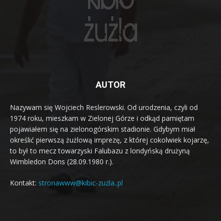
AUTOR
Nazywam się Wojciech Reslerowski. Od urodzenia, czyli od
1974 roku, mieszkam w Zielonej Górze i odkąd pamiętam
pojawiałem się na zielonogórskim stadionie. Gdybym miał
określić pierwszą żużlową imprezę, z której cokolwiek kojarzę,
to był to mecz towarzyski Falubazu z londyńską drużyną
Wimbledon Dons (28.09.1980 r.).
Kontakt:
stronawww@kibic-zuzla..pl