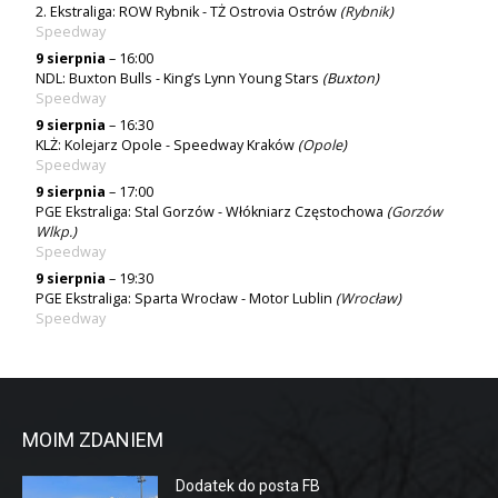
2. Ekstraliga: ROW Rybnik - TŻ Ostrovia Ostrów
(
Rybnik
)
Speedway
9 sierpnia
– 16:00
NDL: Buxton Bulls - King’s Lynn Young Stars
(Buxton)
Speedway
9 sierpnia
– 16:30
KLŻ: Kolejarz Opole - Speedway Kraków
(
Opole
)
Speedway
9 sierpnia
– 17:00
PGE Ekstraliga: Stal Gorzów - Włókniarz Częstochowa
(
Gorzów
Wlkp.
)
Speedway
9 sierpnia
– 19:30
PGE Ekstraliga: Sparta Wrocław - Motor Lublin
(
Wrocław
)
Speedway
MOIM ZDANIEM
Dodatek do posta FB