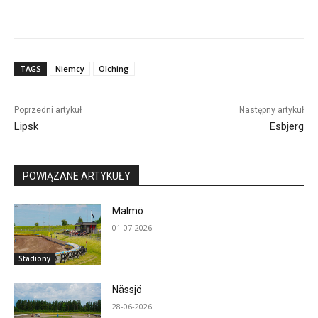
TAGS
Niemcy
Olching
Poprzedni artykuł
Następny artykuł
Lipsk
Esbjerg
POWIĄZANE ARTYKUŁY
Malmö
01-07-2026
Stadiony
Nässjö
28-06-2026