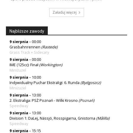
Załaduj więcej
Najbliższe zawody
9 sierpnia
– 00:00
Grasbahnrennen
(Rastede)
Grass Track + Sidecary
9 sierpnia
– 00:00
IME (125cc): Finał
(Workington)
Miniżużel
9 sierpnia
– 10:00
Indywidualny Puchar Ekstraligi: 6. Runda
(Bydgoszcz)
Miniżużel
9 sierpnia
– 13:00
2. Ekstraliga: PSŻ Poznań - Wilki Krosno
(
Poznań
)
Speedway
9 sierpnia
– 13:00
Division 1: DaLej, Nässjö, Rosspigarna, Gnistorna
(Målilla)
Speedway
9 sierpnia
– 15:15