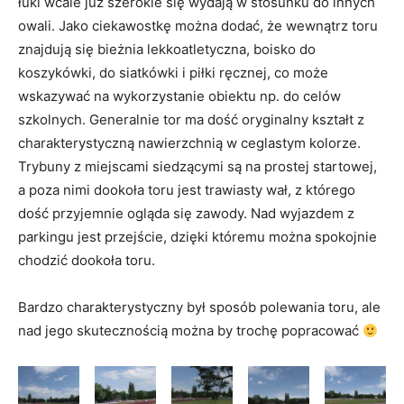
łuki wcale już szerokie się wydają w stosunku do innych
owali. Jako ciekawostkę można dodać, że wewnątrz toru
znajdują się bieżnia lekkoatletyczna, boisko do
koszykówki, do siatkówki i piłki ręcznej, co może
wskazywać na wykorzystanie obiektu np. do celów
szkolnych. Generalnie tor ma dość oryginalny kształt z
charakterystyczną nawierzchnią w ceglastym kolorze.
Trybuny z miejscami siedzącymi są na prostej startowej,
a poza nimi dookoła toru jest trawiasty wał, z którego
dość przyjemnie ogląda się zawody. Nad wyjazdem z
parkingu jest przejście, dzięki któremu można spokojnie
chodzić dookoła toru.
Bardzo charakterystyczny był sposób polewania toru, ale
nad jego skutecznością można by trochę popracować