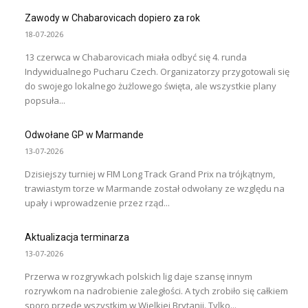
Zawody w Chabarovicach dopiero za rok
18-07-2026
13 czerwca w Chabarovicach miała odbyć się 4. runda
Indywidualnego Pucharu Czech. Organizatorzy przygotowali się
do swojego lokalnego żużlowego święta, ale wszystkie plany
popsuła...
Odwołane GP w Marmande
13-07-2026
Dzisiejszy turniej w FIM Long Track Grand Prix na trójkątnym,
trawiastym torze w Marmande został odwołany ze względu na
upały i wprowadzenie przez rząd...
Aktualizacja terminarza
13-07-2026
Przerwa w rozgrywkach polskich lig daje szansę innym
rozrywkom na nadrobienie zaległości. A tych zrobiło się całkiem
sporo przede wszystkim w Wielkiej Brytanii. Tylko...