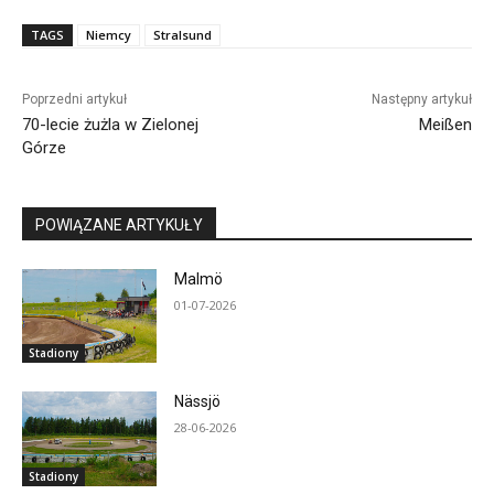
TAGS
Niemcy
Stralsund
Poprzedni artykuł
Następny artykuł
70-lecie żużla w Zielonej
Meißen
Górze
POWIĄZANE ARTYKUŁY
Malmö
01-07-2026
Stadiony
Nässjö
28-06-2026
Stadiony