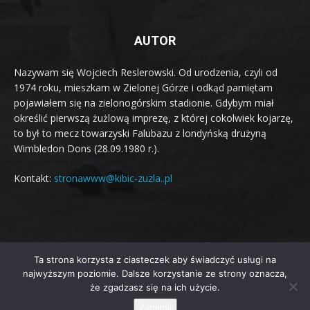
AUTOR
Nazywam się Wojciech Reslerowski. Od urodzenia, czyli od
1974 roku, mieszkam w Zielonej Górze i odkąd pamiętam
pojawiałem się na zielonogórskim stadionie. Gdybym miał
określić pierwszą żużlową imprezę, z której cokolwiek kojarzę,
to był to mecz towarzyski Falubazu z londyńską drużyną
Wimbledon Dons (28.09.1980 r.).
Kontakt:
stronawww@kibic-zuzla..pl
Ta strona korzysta z ciasteczek aby świadczyć usługi na
© Newspaper WordPress Theme by TagDiv
najwyższym poziomie. Dalsze korzystanie ze strony oznacza,
że zgadzasz się na ich użycie.
O sobie
Jaki mam cel?
Artykuły
Terminarz żużlowy 2026
Zamknij