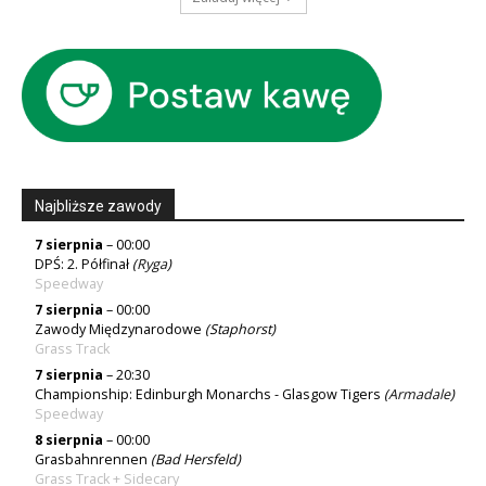
Najbliższe zawody
7 sierpnia
– 00:00
DPŚ: 2. Półfinał
(
Ryga
)
Speedway
7 sierpnia
– 00:00
Zawody Międzynarodowe
(Staphorst)
Grass Track
7 sierpnia
– 20:30
Championship: Edinburgh Monarchs - Glasgow Tigers
(
Armadale
)
Speedway
8 sierpnia
– 00:00
Grasbahnrennen
(Bad Hersfeld)
Grass Track + Sidecary