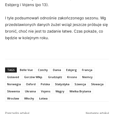
Esbjerg i Vojens (po 13).
I tyle podsumowań odnośnie zakończonego sezonu. Wg
przedstawionych danych żużel wciąż jeszcze próbuje się
bronić, choć nie jest to zadanie łatwe. Czas pokaże, co
będzie w kolejnym roku.
TAGS
Belle Vue
Czechy
Dania
Esbjerg
Francja
Gislaved
Gorzów Wlkp.
Grudziądz
Krosno
Niemcy
Norwegia
Oxford
Polska
Statystyka
Szwecja
Słowacja
Słowenia
Ukraina
Vojens
Węgry
Wielka Brytania
Wrocław
Włochy
Łotwa
Poprzedni artykuł
Następny artykuł