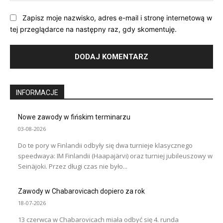
Zapisz moje nazwisko, adres e-mail i stronę internetową w
tej przeglądarce na następny raz, gdy skomentuję.
INFORMACJE
Nowe zawody w fińskim terminarzu
03-08-2026
Do te pory w Finlandii odbyły się dwa turnieje klasycznego
speedwaya: IM Finlandii (Haapajärvi) oraz turniej jubileuszowy w
Seinäjoki. Przez długi czas nie było...
Zawody w Chabarovicach dopiero za rok
18-07-2026
13 czerwca w Chabarovicach miała odbyć się 4. runda