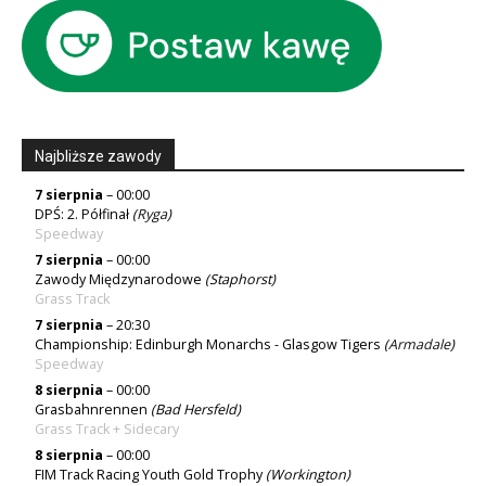
Najbliższe zawody
7 sierpnia
– 00:00
DPŚ: 2. Półfinał
(
Ryga
)
Speedway
7 sierpnia
– 00:00
Zawody Międzynarodowe
(Staphorst)
Grass Track
7 sierpnia
– 20:30
Championship: Edinburgh Monarchs - Glasgow Tigers
(
Armadale
)
Speedway
8 sierpnia
– 00:00
Grasbahnrennen
(Bad Hersfeld)
Grass Track + Sidecary
8 sierpnia
– 00:00
FIM Track Racing Youth Gold Trophy
(Workington)