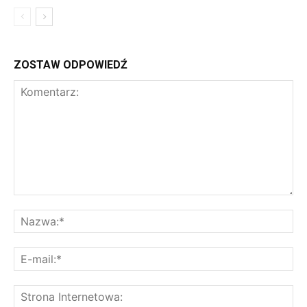
ZOSTAW ODPOWIEDŹ
Komentarz:
Na
E-
mai
St
Int