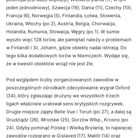
jeden jednodniowy), Szwecja (16), Dania (11), Czechy (10),
Francja (6), Norwegia (5), Finlandia, Łotwa, Słowenia,
Ukraina, Włochy (po 2), Austria, Belgia, Chorwacja,
Holandia, Rumunia, Słowacja, Węgry (po 1). W sumie
wyszło więc 128 torów, ale pamiętać należy o problemach
w Finlandii i St. Johann, gdzie obiekty nadal istnieją. Do
tego kilka dodatkowych torów w Niemczech. Wydaje się,
że w kwestii obiektów wciąż nie jest źle.
Pod względem liczby zorganizowanych zawodów w
poszczególnych ośrodkach zdecydowanie wygrał Oxford
(34), który zgłaszając drużyny we wszystkich trzech
ligach właściwie uratował sens brytyjskich rozgrywek.
Drugie miejsce zajęły Belle Vue i Toruń (po 27), a dalej są
Grudziądz (26), Wrocław (25), Gorzów Wlkp., Krosno (po
24). Gdyby pominąć Polskę i Wielką Brytanię, to najwięcej
zawodów rozegrano w Gislaved (17), Malilli (14) oraz