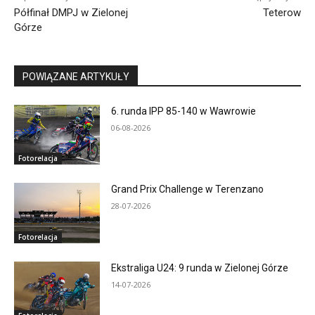
Półfinał DMPJ w Zielonej
Teterow
Górze
POWIĄZANE ARTYKUŁY
6. runda IPP 85-140 w Wawrowie
06-08-2026
Fotorelacja
Grand Prix Challenge w Terenzano
28-07-2026
Fotorelacja
Ekstraliga U24: 9 runda w Zielonej Górze
14-07-2026