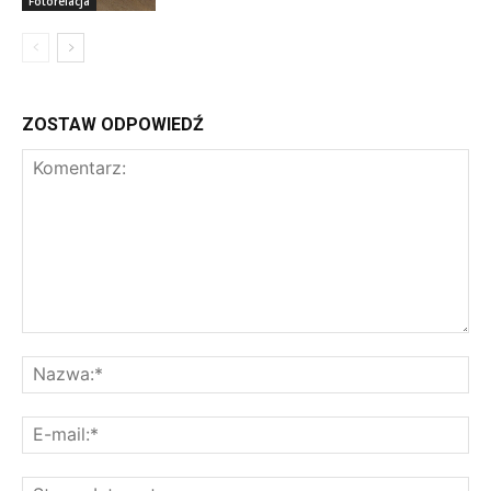
Fotorelacja
ZOSTAW ODPOWIEDŹ
Komentarz:
Na
E-
mai
St