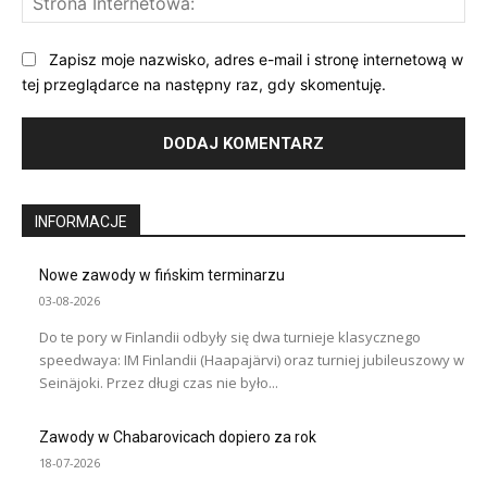
Int
Zapisz moje nazwisko, adres e-mail i stronę internetową w
tej przeglądarce na następny raz, gdy skomentuję.
INFORMACJE
Nowe zawody w fińskim terminarzu
03-08-2026
Do te pory w Finlandii odbyły się dwa turnieje klasycznego
speedwaya: IM Finlandii (Haapajärvi) oraz turniej jubileuszowy w
Seinäjoki. Przez długi czas nie było...
Zawody w Chabarovicach dopiero za rok
18-07-2026