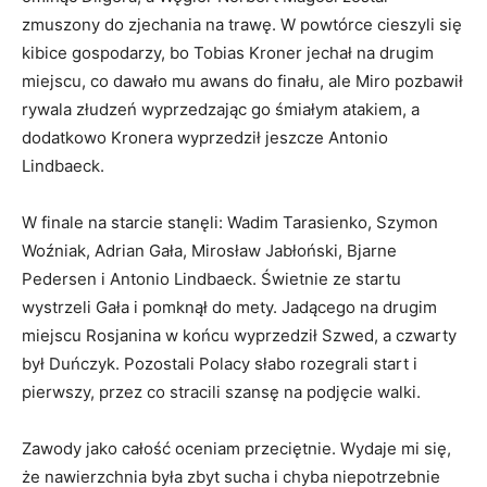
zmuszony do zjechania na trawę. W powtórce cieszyli się
kibice gospodarzy, bo Tobias Kroner jechał na drugim
miejscu, co dawało mu awans do finału, ale Miro pozbawił
rywala złudzeń wyprzedzając go śmiałym atakiem, a
dodatkowo Kronera wyprzedził jeszcze Antonio
Lindbaeck.
W finale na starcie stanęli: Wadim Tarasienko, Szymon
Woźniak, Adrian Gała, Mirosław Jabłoński, Bjarne
Pedersen i Antonio Lindbaeck. Świetnie ze startu
wystrzeli Gała i pomknął do mety. Jadącego na drugim
miejscu Rosjanina w końcu wyprzedził Szwed, a czwarty
był Duńczyk. Pozostali Polacy słabo rozegrali start i
pierwszy, przez co stracili szansę na podjęcie walki.
Zawody jako całość oceniam przeciętnie. Wydaje mi się,
że nawierzchnia była zbyt sucha i chyba niepotrzebnie