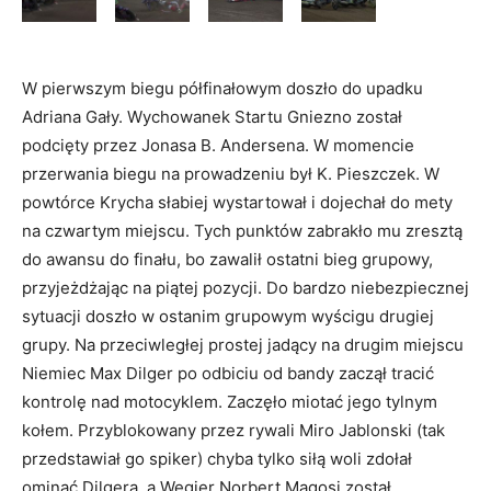
W pierwszym biegu półfinałowym doszło do upadku
Adriana Gały. Wychowanek Startu Gniezno został
podcięty przez Jonasa B. Andersena. W momencie
przerwania biegu na prowadzeniu był K. Pieszczek. W
powtórce Krycha słabiej wystartował i dojechał do mety
na czwartym miejscu. Tych punktów zabrakło mu zresztą
do awansu do finału, bo zawalił ostatni bieg grupowy,
przyjeżdżając na piątej pozycji. Do bardzo niebezpiecznej
sytuacji doszło w ostanim grupowym wyścigu drugiej
grupy. Na przeciwległej prostej jadący na drugim miejscu
Niemiec Max Dilger po odbiciu od bandy zaczął tracić
kontrolę nad motocyklem. Zaczęło miotać jego tylnym
kołem. Przyblokowany przez rywali Miro Jablonski (tak
przedstawiał go spiker) chyba tylko siłą woli zdołał
ominąć Dilgera, a Węgier Norbert Magosi został