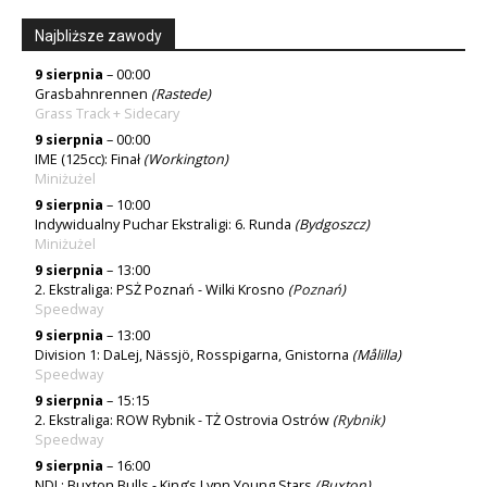
Najbliższe zawody
9 sierpnia
– 00:00
Grasbahnrennen
(Rastede)
Grass Track + Sidecary
9 sierpnia
– 00:00
IME (125cc): Finał
(Workington)
Miniżużel
9 sierpnia
– 10:00
Indywidualny Puchar Ekstraligi: 6. Runda
(Bydgoszcz)
Miniżużel
9 sierpnia
– 13:00
2. Ekstraliga: PSŻ Poznań - Wilki Krosno
(
Poznań
)
Speedway
9 sierpnia
– 13:00
Division 1: DaLej, Nässjö, Rosspigarna, Gnistorna
(Målilla)
Speedway
9 sierpnia
– 15:15
2. Ekstraliga: ROW Rybnik - TŻ Ostrovia Ostrów
(
Rybnik
)
Speedway
9 sierpnia
– 16:00
NDL: Buxton Bulls - King’s Lynn Young Stars
(Buxton)