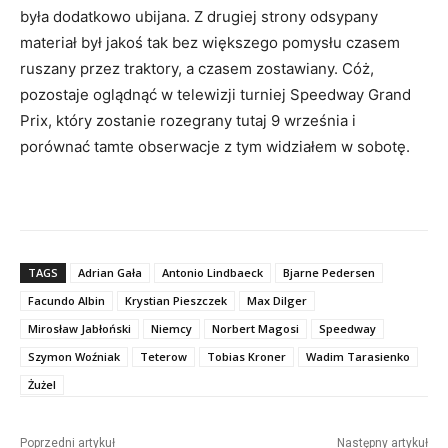
była dodatkowo ubijana. Z drugiej strony odsypany
materiał był jakoś tak bez większego pomysłu czasem
ruszany przez traktory, a czasem zostawiany. Cóż,
pozostaje oglądnąć w telewizji turniej Speedway Grand
Prix, który zostanie rozegrany tutaj 9 września i
porównać tamte obserwacje z tym widziałem w sobotę.
TAGS
Adrian Gała
Antonio Lindbaeck
Bjarne Pedersen
Facundo Albin
Krystian Pieszczek
Max Dilger
Mirosław Jabłoński
Niemcy
Norbert Magosi
Speedway
Szymon Woźniak
Teterow
Tobias Kroner
Wadim Tarasienko
Żużel
Poprzedni artykuł
Następny artykuł