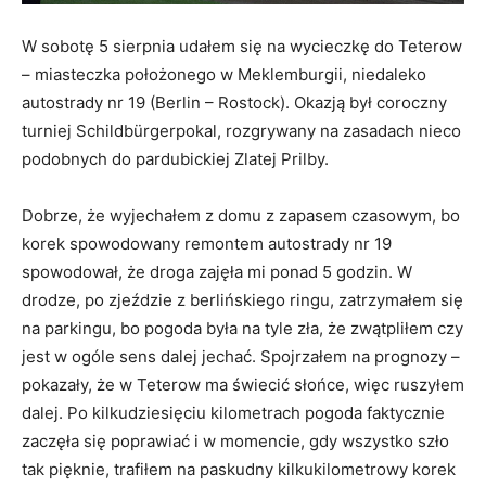
W sobotę 5 sierpnia udałem się na wycieczkę do Teterow
– miasteczka położonego w Meklemburgii, niedaleko
autostrady nr 19 (Berlin – Rostock). Okazją był coroczny
turniej Schildbürgerpokal, rozgrywany na zasadach nieco
podobnych do pardubickiej Zlatej Prilby.
Dobrze, że wyjechałem z domu z zapasem czasowym, bo
korek spowodowany remontem autostrady nr 19
spowodował, że droga zajęła mi ponad 5 godzin. W
drodze, po zjeździe z berlińskiego ringu, zatrzymałem się
na parkingu, bo pogoda była na tyle zła, że zwątpliłem czy
jest w ogóle sens dalej jechać. Spojrzałem na prognozy –
pokazały, że w Teterow ma świecić słońce, więc ruszyłem
dalej. Po kilkudziesięciu kilometrach pogoda faktycznie
zaczęła się poprawiać i w momencie, gdy wszystko szło
tak pięknie, trafiłem na paskudny kilkukilometrowy korek