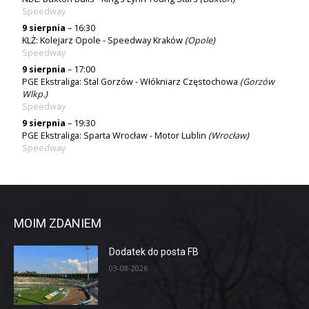
Speedway
9 sierpnia
– 16:30
KLŻ: Kolejarz Opole - Speedway Kraków
(
Opole
)
Speedway
9 sierpnia
– 17:00
PGE Ekstraliga: Stal Gorzów - Włókniarz Częstochowa
(
Gorzów
Wlkp.
)
Speedway
9 sierpnia
– 19:30
PGE Ekstraliga: Sparta Wrocław - Motor Lublin
(
Wrocław
)
Speedway
MOIM ZDANIEM
Dodatek do posta FB
03-08-2026