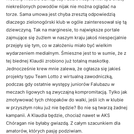
niekreślonych powodów nijak nie można oglądać na
torze. Sama umowa jest chyba zresztą odpowiedzią
dlaczego zielonogórski klub w ogóle zainteresował się tą
dziewczyną. Tak na marginesie, to największe portale
zajmujące się żużlem w naszym kraju jakoś niespecjalnie
przejęły się tym, co w założeniu miało być wielkim
wydarzeniem medialnym. Śmieszne jest to w sumie, że z
tej biednej Klaudii zrobiono już totalną maskotkę.
Jednocześnie krew mnie zalewa, że ogłasza się jakieś
projekty typu Team Lotto z wirtualną zawodniczką,
podczas gdy ostatnie występy juniorów Falubazu w
meczach ligowych są zwyczajną kompromitacją. Tylko jak
zmotywować tych chłopaków do walki, jeśli ich w klubie
w przyszłym roku już nie będzie? Bo nie są twarzą żadnej
kampanii. A Klaudia będzie, chociaż nawet w AKS
Chóragan nie byłaby gwiazdą. Z całym szacunkiem dla
amatorów, których pasję podziwiam.