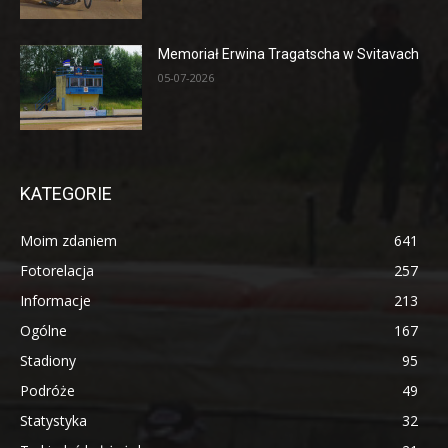
Memoriał Erwina Tragatscha w Svitavach
05-07-2026
KATEGORIE
Moim zdaniem
641
Fotorelacja
257
Informacje
213
Ogólne
167
Stadiony
95
Podróże
49
Statystyka
32