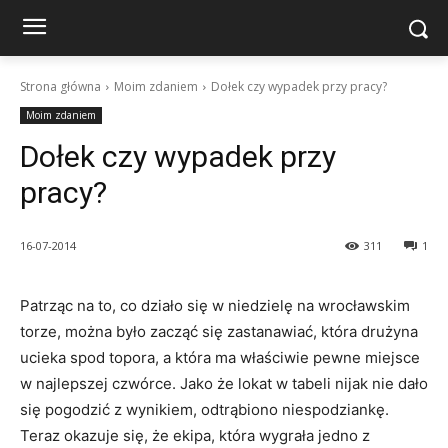
Strona główna
Moim zdaniem
Dołek czy wypadek przy pracy?
Moim zdaniem
Dołek czy wypadek przy
pracy?
16-07-2014
311
1
Patrząc na to, co działo się w niedzielę na wrocławskim
torze, można było zacząć się zastanawiać, która drużyna
ucieka spod topora, a która ma właściwie pewne miejsce
w najlepszej czwórce. Jako że lokat w tabeli nijak nie dało
się pogodzić z wynikiem, odtrąbiono niespodziankę.
Teraz okazuje się, że ekipa, która wygrała jedno z