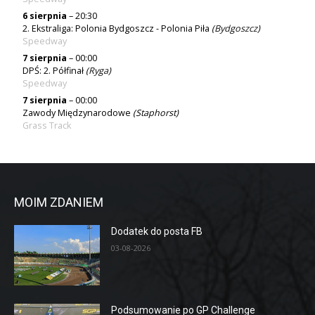
6 sierpnia
– 20:30
2. Ekstraliga: Polonia Bydgoszcz - Polonia Piła
(
Bydgoszcz
)
Speedway
7 sierpnia
– 00:00
DPŚ: 2. Półfinał
(
Ryga
)
Speedway
7 sierpnia
– 00:00
Zawody Międzynarodowe
(Staphorst)
Grass Track
MOIM ZDANIEM
Dodatek do posta FB
03-08-2026
Podsumowanie po GP Challenge