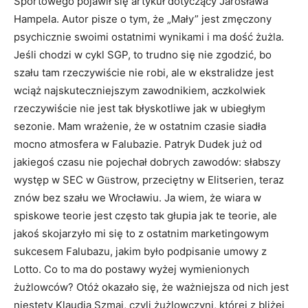
Sportowego pojawił się artykuł dotyczący Jarosława
Hampela. Autor pisze o tym, że „Mały” jest zmęczony
psychicznie swoimi ostatnimi wynikami i ma dość żużla.
Jeśli chodzi w cykl SGP, to trudno się nie zgodzić, bo
szału tam rzeczywiście nie robi, ale w ekstralidze jest
wciąż najskuteczniejszym zawodnikiem, aczkolwiek
rzeczywiście nie jest tak błyskotliwe jak w ubiegłym
sezonie. Mam wrażenie, że w ostatnim czasie siadła
mocno atmosfera w Falubazie. Patryk Dudek już od
jakiegoś czasu nie pojechał dobrych zawodów: słabszy
występ w SEC w G
strow, przeciętny w Elitserien, teraz
ü
znów bez szału we Wrocławiu. Ja wiem, że wiara w
spiskowe teorie jest często tak głupia jak te teorie, ale
jakoś skojarzyło mi się to z ostatnim marketingowym
sukcesem Falubazu, jakim było podpisanie umowy z
Lotto. Co to ma do postawy wyżej wymienionych
żużlowców? Otóż okazało się, że ważniejsza od nich jest
niestety Klaudia Szmaj, czyli żużlowczyni, której z bliżej