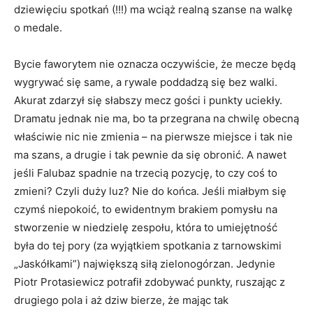
dziewięciu spotkań (!!!) ma wciąż realną szanse na walkę
o medale.
Bycie faworytem nie oznacza oczywiście, że mecze będą
wygrywać się same, a rywale poddadzą się bez walki.
Akurat zdarzył się słabszy mecz gości i punkty uciekły.
Dramatu jednak nie ma, bo ta przegrana na chwilę obecną
właściwie nic nie zmienia – na pierwsze miejsce i tak nie
ma szans, a drugie i tak pewnie da się obronić. A nawet
jeśli Falubaz spadnie na trzecią pozycję, to czy coś to
zmieni? Czyli duży luz? Nie do końca. Jeśli miałbym się
czymś niepokoić, to ewidentnym brakiem pomysłu na
stworzenie w niedzielę zespołu, która to umiejętność
była do tej pory (za wyjątkiem spotkania z tarnowskimi
„Jaskółkami”) największą siłą zielonogórzan. Jedynie
Piotr Protasiewicz potrafił zdobywać punkty, ruszając z
drugiego pola i aż dziw bierze, że mając tak