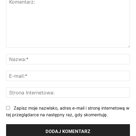
Komentarz:
Na
E-
mai
St
Int
Zapisz moje nazwisko, adres e-mail i stronę internetową w
tej przeglądarce na następny raz, gdy skomentuję.