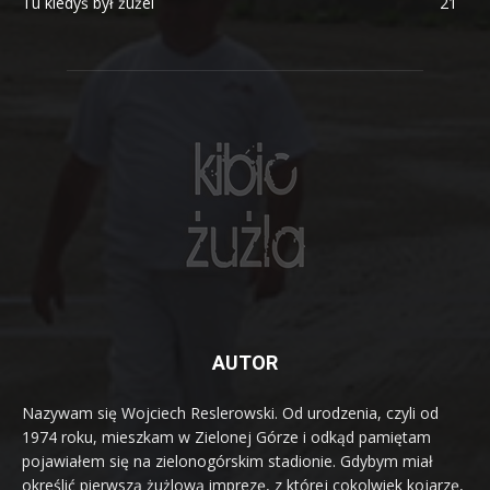
Tu kiedyś był żużel
21
AUTOR
Nazywam się Wojciech Reslerowski. Od urodzenia, czyli od
1974 roku, mieszkam w Zielonej Górze i odkąd pamiętam
pojawiałem się na zielonogórskim stadionie. Gdybym miał
określić pierwszą żużlową imprezę, z której cokolwiek kojarzę,