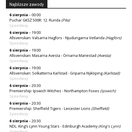
Najbliższe zawody
6 sierpnia
– 00:00
Puchar GKSŻ 500R: 12. Runda
(
Piła
)
Speedway
6 sierpnia
– 19:00
Allsvenskan: Valsarna Hagfors - Njudungarna Vetlanda
(Hagfors)
Speedway
6 sierpnia
– 19:00
Allsvenskan: Masarna Avesta - Örnarna Mariestad
(Avesta)
Speedway
6 sierpnia
– 19:00
Allsvenskan: Solkatterna Karlstad - Griparna Nyköping
(Karlstad)
Speedway
6 sierpnia
– 20:30
Premiership: Ipswich Witches - Northampton Foxes
(
Ipswich
)
Speedway
6 sierpnia
– 20:30
Premiership: Sheffield Tigers - Leicester Lions
(Sheffield)
Speedway
6 sierpnia
– 20:30
NDL: King’s Lynn Young Stars - Edinburgh Academy
(
King's Lynn
)
Speedway