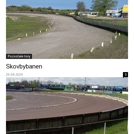
Pozostałe tory
Skovbybanen
29-04-2024
0