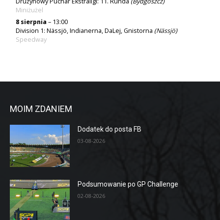
Drużynowy Puchar Ekstraligi: 11. Runda
(Bydgoszcz)
Miniżużel
8 sierpnia
– 13:00
Division 1: Nässjö, Indianerna, DaLej, Gnistorna
(
Nässjö
)
Speedway
MOIM ZDANIEM
Dodatek do posta FB
03-08-2026
Podsumowanie po GP Challenge
02-08-2026