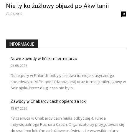
Nie tylko żużlowy objazd po Akwitanii
29-03-2019
0
INFORMACJE
Nowe zawody w fińskim terminarzu
03-08-2026
Do te pory w Finlandii odbyły się dwa turnieje klasycznego
speedwaya: IM Finlandii (Haapajärvi) oraz turniej jubileuszowy w
Seinäjoki. Przez długi czas nie było...
Zawody w Chabarovicach dopiero za rok
18-07-2026
13 czerwca w Chabarovicach miała odbyć się 4. runda
Indywidualnego Pucharu Czech. Organizatorzy przygotowali się
do swojego lokalnego żużlowego święta, ale wszystkie plany