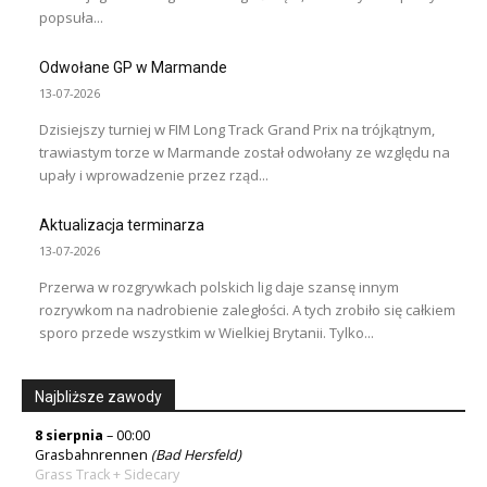
popsuła...
Odwołane GP w Marmande
13-07-2026
Dzisiejszy turniej w FIM Long Track Grand Prix na trójkątnym,
trawiastym torze w Marmande został odwołany ze względu na
upały i wprowadzenie przez rząd...
Aktualizacja terminarza
13-07-2026
Przerwa w rozgrywkach polskich lig daje szansę innym
rozrywkom na nadrobienie zaległości. A tych zrobiło się całkiem
sporo przede wszystkim w Wielkiej Brytanii. Tylko...
Najbliższe zawody
8 sierpnia
– 00:00
Grasbahnrennen
(Bad Hersfeld)
Grass Track + Sidecary