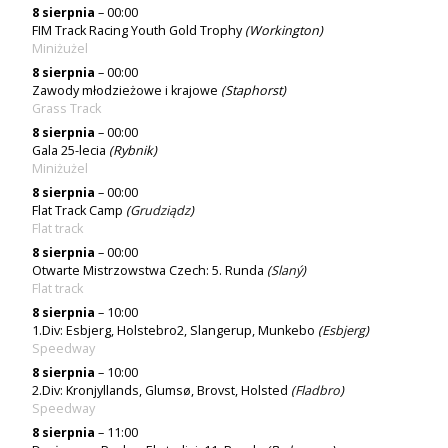
8 sierpnia
– 00:00
FIM Track Racing Youth Gold Trophy
(Workington)
Miniżużel
8 sierpnia
– 00:00
Zawody młodzieżowe i krajowe
(Staphorst)
Grass Track
8 sierpnia
– 00:00
Gala 25-lecia
(Rybnik)
Miniżużel
8 sierpnia
– 00:00
Flat Track Camp
(
Grudziądz
)
Flat track
8 sierpnia
– 00:00
Otwarte Mistrzowstwa Czech: 5. Runda
(
Slaný
)
Flat track
8 sierpnia
– 10:00
1.Div: Esbjerg, Holstebro2, Slangerup, Munkebo
(
Esbjerg
)
Speedway
8 sierpnia
– 10:00
2.Div: Kronjyllands, Glumsø, Brovst, Holsted
(
Fladbro
)
Speedway
8 sierpnia
– 11:00