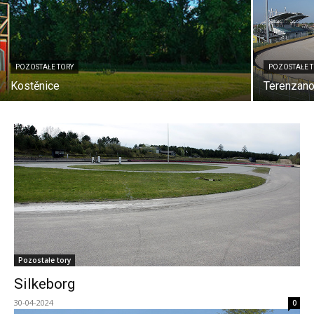
POZOSTAŁE TORY
POZOSTAŁE 
Kostěnice
Terenzan
Pozostałe tory
Silkeborg
30-04-2024
0