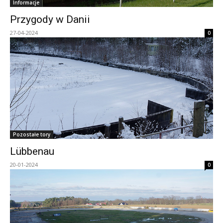
Informacje
Przygody w Danii
27-04-2024
0
Pozostałe tory
Lübbenau
20-01-2024
0