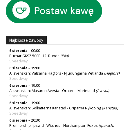
Najbliższe zawody
6 sierpnia
– 00:00
Puchar GKSŻ 500R: 12. Runda
(
Piła
)
Speedway
6 sierpnia
– 19:00
Allsvenskan: Valsarna Hagfors - Njudungarna Vetlanda
(Hagfors)
Speedway
6 sierpnia
– 19:00
Allsvenskan: Masarna Avesta - Örnarna Mariestad
(Avesta)
Speedway
6 sierpnia
– 19:00
Allsvenskan: Solkatterna Karlstad - Griparna Nyköping
(Karlstad)
Speedway
6 sierpnia
– 20:30
Premiership: Ipswich Witches - Northampton Foxes
(
Ipswich
)