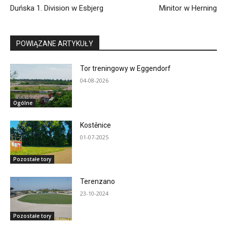
Duńska 1. Division w Esbjerg
Minitor w Herning
POWIĄZANE ARTYKUŁY
Tor treningowy w Eggendorf
04-08-2026
Ogólne
Kostěnice
01-07-2025
Pozostałe tory
Terenzano
23-10-2024
Pozostałe tory