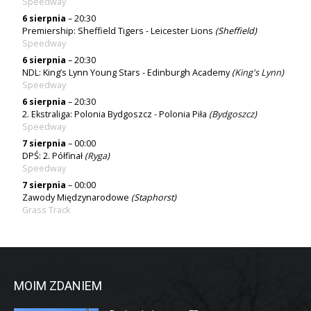
Speedway
6 sierpnia
– 20:30
Premiership: Sheffield Tigers - Leicester Lions
(Sheffield)
Speedway
6 sierpnia
– 20:30
NDL: King’s Lynn Young Stars - Edinburgh Academy
(
King's Lynn
)
Speedway
6 sierpnia
– 20:30
2. Ekstraliga: Polonia Bydgoszcz - Polonia Piła
(
Bydgoszcz
)
Speedway
7 sierpnia
– 00:00
DPŚ: 2. Półfinał
(
Ryga
)
Speedway
7 sierpnia
– 00:00
Zawody Międzynarodowe
(Staphorst)
Grass Track
MOIM ZDANIEM