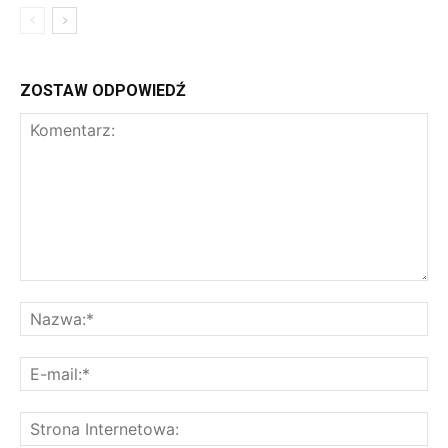
ZOSTAW ODPOWIEDŹ
Komentarz:
Na
E-
mai
St
Int