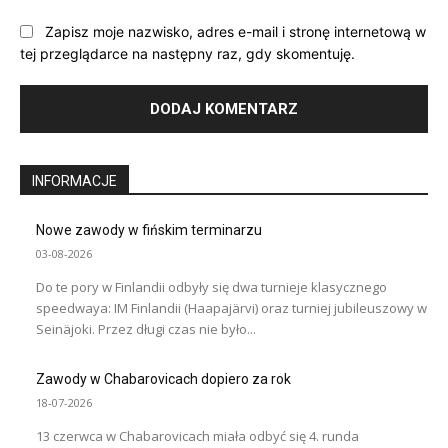
Zapisz moje nazwisko, adres e-mail i stronę internetową w
tej przeglądarce na następny raz, gdy skomentuję.
INFORMACJE
Nowe zawody w fińskim terminarzu
03-08-2026
Do te pory w Finlandii odbyły się dwa turnieje klasycznego
speedwaya: IM Finlandii (Haapajärvi) oraz turniej jubileuszowy w
Seinäjoki. Przez długi czas nie było...
Zawody w Chabarovicach dopiero za rok
18-07-2026
13 czerwca w Chabarovicach miała odbyć się 4. runda