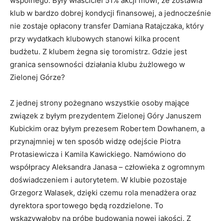
wspólnego. Były właściciel 51% akcji mówi, że zostawia
klub w bardzo dobrej kondycji finansowej, a jednocześnie
nie zostaje opłacony transfer Damiana Ratajczaka, który
przy wydatkach klubowych stanowi kilka procent
budżetu. Z klubem żegna się toromistrz. Gdzie jest
granica sensowności działania klubu żużlowego w
Zielonej Górze?
Z jednej strony pożegnano wszystkie osoby mające
związek z byłym prezydentem Zielonej Góry Januszem
Kubickim oraz byłym prezesem Robertem Dowhanem, a
przynajmniej w ten sposób widzę odejście Piotra
Protasiewicza i Kamila Kawickiego. Namówiono do
współpracy Aleksandra Janasa – człowieka z ogromnym
doświadczeniem i autorytetem. W klubie pozostaje
Grzegorz Walasek, dzięki czemu rola menadżera oraz
dyrektora sportowego będą rozdzielone. To
wskazywałoby na próbę budowania nowej jakości. Z