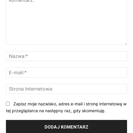
Komentarz:
Na
E-
mai
St
Int
Zapisz moje nazwisko, adres e-mail i stronę internetową w
tej przeglądarce na następny raz, gdy skomentuję.