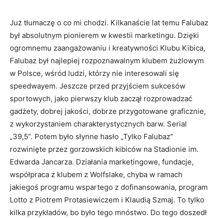
Już tłumaczę o co mi chodzi. Kilkanaście lat temu Falubaz
był absolutnym pionierem w kwestii marketingu. Dzięki
ogromnemu zaangażowaniu i kreatywności Klubu Kibica,
Falubaz był najlepiej rozpoznawalnym klubem żużlowym
w Polsce, wśród ludzi, którzy nie interesowali się
speedwayem. Jeszcze przed przyjściem sukcesów
sportowych, jako pierwszy klub zaczął rozprowadzać
gadżety, dobrej jakości, dobrze przygotowane graficznie,
z wykorzystaniem charakterystycznych barw. Serial
„39,5”. Potem było słynne hasło „Tylko Falubaz”
rozwinięte przez gorzowskich kibiców na Stadionie im.
Edwarda Jancarza. Działania marketingowe, fundacje,
współpraca z klubem z Wolfslake, chyba w ramach
jakiegoś programu wspartego z dofinansowania, program
Lotto z Piotrem Protasiewiczem i Klaudią Szmaj. To tylko
kilka przykładów, bo było tego mnóstwo. Do tego doszedł