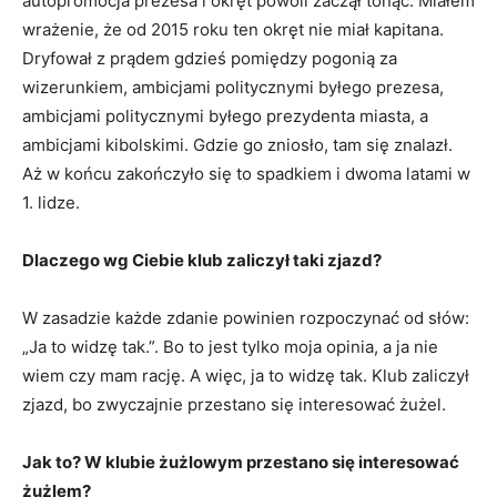
autopromocja prezesa i okręt powoli zaczął tonąć. Miałem
wrażenie, że od 2015 roku ten okręt nie miał kapitana.
Dryfował z prądem gdzieś pomiędzy pogonią za
wizerunkiem, ambicjami politycznymi byłego prezesa,
ambicjami politycznymi byłego prezydenta miasta, a
ambicjami kibolskimi. Gdzie go zniosło, tam się znalazł.
Aż w końcu zakończyło się to spadkiem i dwoma latami w
1. lidze.
Dlaczego wg Ciebie klub zaliczył taki zjazd?
W zasadzie każde zdanie powinien rozpoczynać od słów:
„Ja to widzę tak.”. Bo to jest tylko moja opinia, a ja nie
wiem czy mam rację. A więc, ja to widzę tak. Klub zaliczył
zjazd, bo zwyczajnie przestano się interesować żużel.
Jak to? W klubie żużlowym przestano się interesować
żużlem?