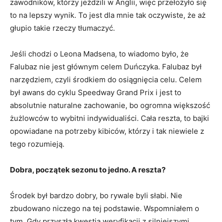
zawodników, którzy jeździli w Anglii, więc przełożyło się
to na lepszy wynik. To jest dla mnie tak oczywiste, że aż
głupio takie rzeczy tłumaczyć.
Jeśli chodzi o Leona Madsena, to wiadomo było, że
Falubaz nie jest głównym celem Duńczyka. Falubaz był
narzędziem, czyli środkiem do osiągnięcia celu. Celem
był awans do cyklu Speedway Grand Prix i jest to
absolutnie naturalne zachowanie, bo ogromna większość
żużlowców to wybitni indywidualiści. Cała reszta, to bajki
opowiadane na potrzeby kibiców, którzy i tak niewiele z
tego rozumieją.
Dobra, początek sezonu to jedno. A reszta?
Środek był bardzo dobry, bo rywale byli słabi. Nie
zbudowano niczego na tej podstawie. Wspomniałem o
tym. Gdy przyszła kwestia weryfikacji z silniejszymi,