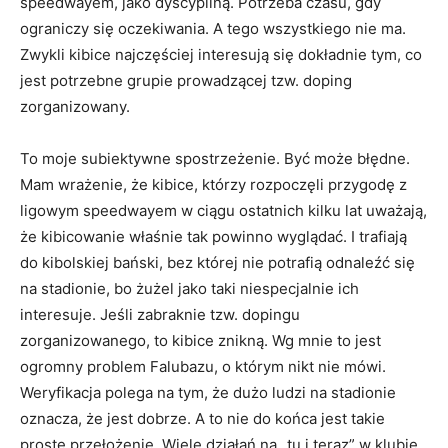
speedwayem, jako dyscypliną. Potrzeba czasu, gdy
ograniczy się oczekiwania. A tego wszystkiego nie ma.
Zwykli kibice najczęściej interesują się dokładnie tym, co
jest potrzebne grupie prowadzącej tzw. doping
zorganizowany.
To moje subiektywne spostrzeżenie. Być może błędne.
Mam wrażenie, że kibice, którzy rozpoczęli przygodę z
ligowym speedwayem w ciągu ostatnich kilku lat uważają,
że kibicowanie właśnie tak powinno wyglądać. I trafiają
do kibolskiej bański, bez której nie potrafią odnaleźć się
na stadionie, bo żużel jako taki niespecjalnie ich
interesuje. Jeśli zabraknie tzw. dopingu
zorganizowanego, to kibice znikną. Wg mnie to jest
ogromny problem Falubazu, o którym nikt nie mówi.
Weryfikacja polega na tym, że dużo ludzi na stadionie
oznacza, że jest dobrze. A to nie do końca jest takie
proste przełożenie. Wiele działań na „tu i teraz” w klubie