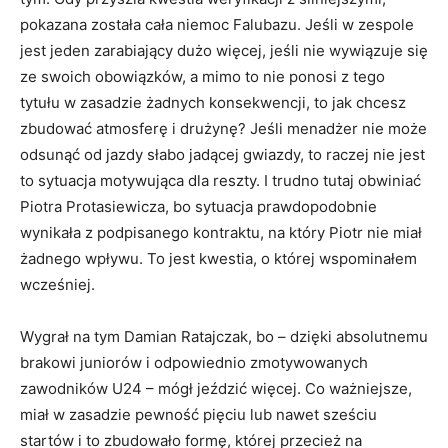
pokazana została cała niemoc Falubazu. Jeśli w zespole
jest jeden zarabiający dużo więcej, jeśli nie wywiązuje się
ze swoich obowiązków, a mimo to nie ponosi z tego
tytułu w zasadzie żadnych konsekwencji, to jak chcesz
zbudować atmosferę i drużynę? Jeśli menadżer nie może
odsunąć od jazdy słabo jadącej gwiazdy, to raczej nie jest
to sytuacja motywująca dla reszty. I trudno tutaj obwiniać
Piotra Protasiewicza, bo sytuacja prawdopodobnie
wynikała z podpisanego kontraktu, na który Piotr nie miał
żadnego wpływu. To jest kwestia, o której wspominałem
wcześniej.
Wygrał na tym Damian Ratajczak, bo – dzięki absolutnemu
brakowi juniorów i odpowiednio zmotywowanych
zawodników U24 – mógł jeździć więcej. Co ważniejsze,
miał w zasadzie pewność pięciu lub nawet sześciu
startów i to zbudowało formę, której przecież na