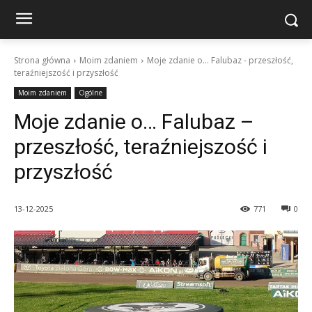
Strona główna
Moim zdaniem
Moje zdanie o... Falubaz - przeszłość,
teraźniejszość i przyszłość
Moim zdaniem
Ogólne
Moje zdanie o… Falubaz –
przeszłość, teraźniejszość i
przyszłość
13-12-2025
771
0