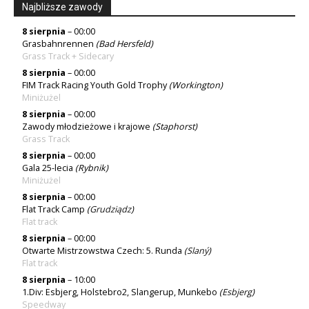
Najbliższe zawody
8 sierpnia
– 00:00
Grasbahnrennen
(Bad Hersfeld)
Grass Track + Sidecary
8 sierpnia
– 00:00
FIM Track Racing Youth Gold Trophy
(Workington)
Miniżużel
8 sierpnia
– 00:00
Zawody młodzieżowe i krajowe
(Staphorst)
Grass Track
8 sierpnia
– 00:00
Gala 25-lecia
(Rybnik)
Miniżużel
8 sierpnia
– 00:00
Flat Track Camp
(
Grudziądz
)
Flat track
8 sierpnia
– 00:00
Otwarte Mistrzowstwa Czech: 5. Runda
(
Slaný
)
Flat track
8 sierpnia
– 10:00
1.Div: Esbjerg, Holstebro2, Slangerup, Munkebo
(
Esbjerg
)
Speedway