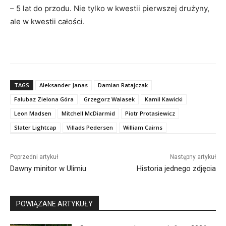
– 5 lat do przodu. Nie tylko w kwestii pierwszej drużyny,
ale w kwestii całości.
TAGS
Aleksander Janas
Damian Ratajczak
Falubaz Zielona Góra
Grzegorz Walasek
Kamil Kawicki
Leon Madsen
Mitchell McDiarmid
Piotr Protasiewicz
Slater Lightcap
Villads Pedersen
William Cairns
Poprzedni artykuł
Następny artykuł
Dawny minitor w Ulimiu
Historia jednego zdjęcia
POWIĄZANE ARTYKUŁY