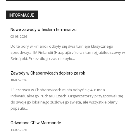
INFORMACJE
Nowe zawody w fińskim terminarzu
03-08-2026
Do te pory w Finlandii odbyły się dwa turnieje klasycznego
speedwaya: IM Finlandii (Haapajärvi) oraz turniej jubileuszowy w
Seinäjoki. Przez długi czas nie było...
Zawody w Chabarovicach dopiero za rok
18-07-2026
13 czerwca w Chabarovicach miała odbyć się 4. runda
Indywidualnego Pucharu Czech. Organizatorzy przygotowali się
do swojego lokalnego żużlowego święta, ale wszystkie plany
popsuła...
Odwołane GP w Marmande
13-07-2026