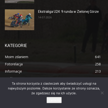
Ekstraliga U24: 9 runda w Zielonej Górze
14-07-2026
KATEGORIE
Moim zdaniem
641
Fotorelacja
258
Informacje
213
Ogólne
169
Ta strona korzysta z ciasteczek aby świadczyć usługi na
Stadiony
95
najwyższym poziomie. Dalsze korzystanie ze strony oznacza,
Podróże
49
że zgadzasz się na ich użycie.
Statystyka
33
Zamknij
Tu kiedyś był żużel
21