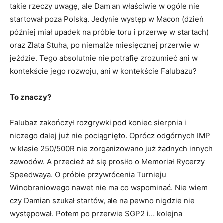
takie rzeczy uwagę, ale Damian właściwie w ogóle nie
startował poza Polską. Jedynie występ w Macon (dzień
później miał upadek na próbie toru i przerwę w startach)
oraz Zlata Stuha, po niemalże miesięcznej przerwie w
jeździe. Tego absolutnie nie potrafię zrozumieć ani w
kontekście jego rozwoju, ani w kontekście Falubazu?
To znaczy?
Falubaz zakończył rozgrywki pod koniec sierpnia i
niczego dalej już nie pociągnięto. Oprócz odgórnych IMP
w klasie 250/500R nie zorganizowano już żadnych innych
zawodów. A przecież aż się prosiło o Memoriał Rycerzy
Speedwaya. O próbie przywrócenia Turnieju
Winobraniowego nawet nie ma co wspominać. Nie wiem
czy Damian szukał startów, ale na pewno nigdzie nie
występował. Potem po przerwie SGP2 i… kolejna