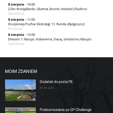
8 sierpnia
– 10:00
2.Div: Kronjyllands, Glumsø, Brovst, Holsted
(
Fladbro
)
Speedway
8 sierpnia
– 11:00
Drużynowy Puchar Ekstraligi: 11. Runda
(Bydgoszcz)
Miniżużel
8 sierpnia
– 13:00
Division 1: Nässjö, Indianerna, DaLej, Gnistorna
(
Nässjö
)
Speedway
MOIM ZDANIEM
Dodatek do posta FB
03-08-2026
Podsumowanie po GP Challenge