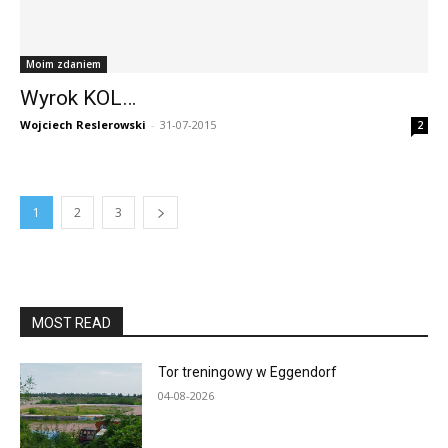
Moim zdaniem
Wyrok KOL…
Wojciech Reslerowski
-
31-07-2015
2
1
2
3
MOST READ
Tor treningowy w Eggendorf
04-08-2026