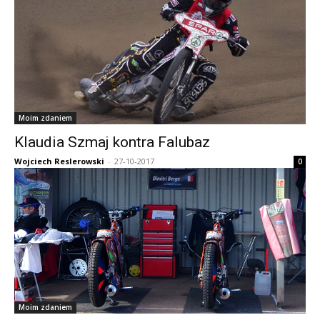
Moim zdaniem
Klaudia Szmaj kontra Falubaz
Wojciech Reslerowski
-
27-10-2017
0
Moim zdaniem