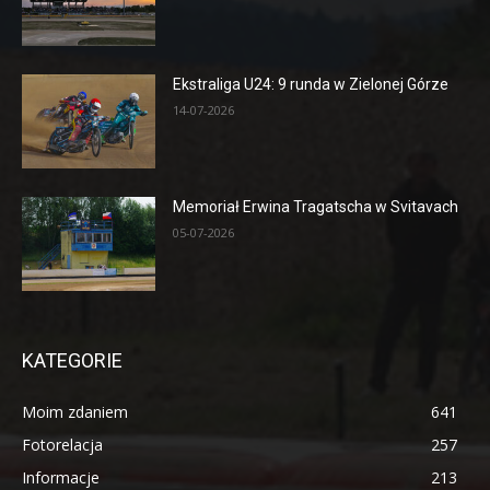
Ekstraliga U24: 9 runda w Zielonej Górze
14-07-2026
Memoriał Erwina Tragatscha w Svitavach
05-07-2026
KATEGORIE
Moim zdaniem
641
Fotorelacja
257
Informacje
213