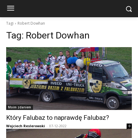
Tagi
Robert Dowhan
Tag:
Robert Dowhan
Moim zdaniem
Który Falubaz to naprawdę Falubaz?
Wojciech Reslerowski
-
07-12-2022
0