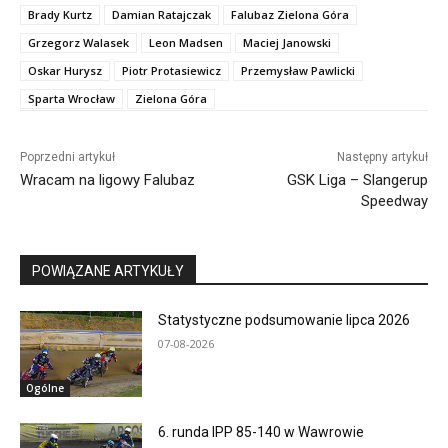
Brady Kurtz
Damian Ratajczak
Falubaz Zielona Góra
Grzegorz Walasek
Leon Madsen
Maciej Janowski
Oskar Hurysz
Piotr Protasiewicz
Przemysław Pawlicki
Sparta Wrocław
Zielona Góra
Poprzedni artykuł
Następny artykuł
Wracam na ligowy Falubaz
GSK Liga – Slangerup
Speedway
POWIĄZANE ARTYKUŁY
Statystyczne podsumowanie lipca 2026
07-08-2026
Ogólne
6. runda IPP 85-140 w Wawrowie