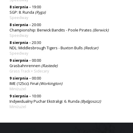
8 sierpnia
– 19:00
SGP: 8. Runda
(
Ryga
)
Speedway
8 sierpnia
– 20:00
Championship: Berwick Bandits - Poole Pirates
(
Berwick
)
Speedway
8 sierpnia
– 20:30
NDL: Middlesbrough Tigers - Buxton Bulls
(Redcar)
Speedway
9 sierpnia
– 00:00
Grasbahnrennen
(Rastede)
Grass Track + Sidecary
9 sierpnia
– 00:00
IME (125cc): Finał
(Workington)
Miniżużel
9 sierpnia
– 10:00
Indywidualny Puchar Ekstraligi: 6. Runda
(Bydgoszcz)
Miniżużel