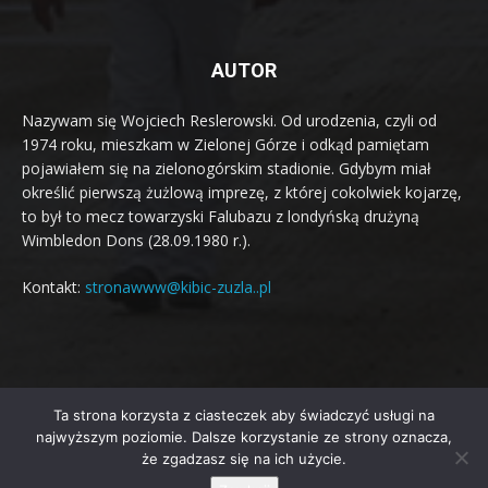
AUTOR
Nazywam się Wojciech Reslerowski. Od urodzenia, czyli od
1974 roku, mieszkam w Zielonej Górze i odkąd pamiętam
pojawiałem się na zielonogórskim stadionie. Gdybym miał
określić pierwszą żużlową imprezę, z której cokolwiek kojarzę,
to był to mecz towarzyski Falubazu z londyńską drużyną
Wimbledon Dons (28.09.1980 r.).
Kontakt:
stronawww@kibic-zuzla..pl
Ta strona korzysta z ciasteczek aby świadczyć usługi na
© Newspaper WordPress Theme by TagDiv
najwyższym poziomie. Dalsze korzystanie ze strony oznacza,
że zgadzasz się na ich użycie.
O sobie
Jaki mam cel?
Artykuły
Terminarz żużlowy 2026