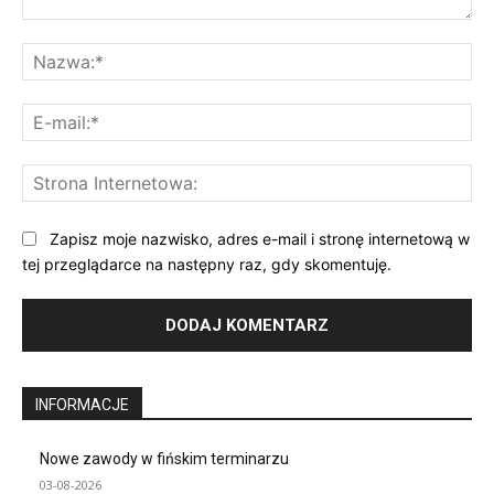
Komentarz:
Na
E-
mai
St
Int
Zapisz moje nazwisko, adres e-mail i stronę internetową w
tej przeglądarce na następny raz, gdy skomentuję.
INFORMACJE
Nowe zawody w fińskim terminarzu
03-08-2026