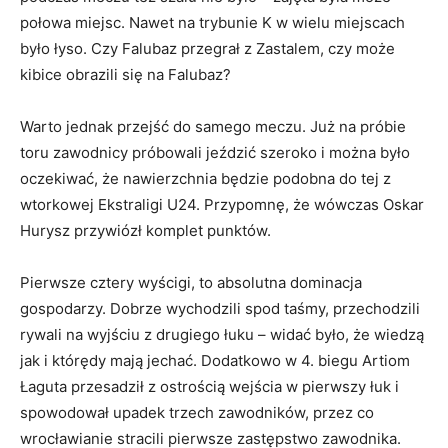
połowa miejsc. Nawet na trybunie K w wielu miejscach
było łyso. Czy Falubaz przegrał z Zastalem, czy może
kibice obrazili się na Falubaz?
Warto jednak przejść do samego meczu. Już na próbie
toru zawodnicy próbowali jeździć szeroko i można było
oczekiwać, że nawierzchnia będzie podobna do tej z
wtorkowej Ekstraligi U24. Przypomnę, że wówczas Oskar
Hurysz przywiózł komplet punktów.
Pierwsze cztery wyścigi, to absolutna dominacja
gospodarzy. Dobrze wychodzili spod taśmy, przechodzili
rywali na wyjściu z drugiego łuku – widać było, że wiedzą
jak i którędy mają jechać. Dodatkowo w 4. biegu Artiom
Łaguta przesadził z ostrością wejścia w pierwszy łuk i
spowodował upadek trzech zawodników, przez co
wrocławianie stracili pierwsze zastępstwo zawodnika.