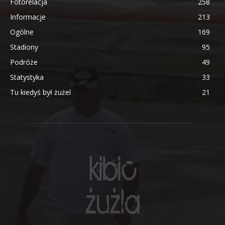
Fotorelacja
258
Informacje
213
Ogólne
169
Stadiony
95
Podróże
49
Statystyka
33
Tu kiedyś był żużel
21