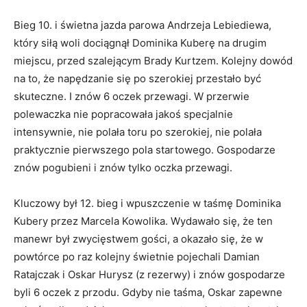
Bieg 10. i świetna jazda parowa Andrzeja Lebiediewa,
który siłą woli dociągnął Dominika Kuberę na drugim
miejscu, przed szalejącym Brady Kurtzem. Kolejny dowód
na to, że napędzanie się po szerokiej przestało być
skuteczne. I znów 6 oczek przewagi. W przerwie
polewaczka nie popracowała jakoś specjalnie
intensywnie, nie polała toru po szerokiej, nie polała
praktycznie pierwszego pola startowego. Gospodarze
znów pogubieni i znów tylko oczka przewagi.
Kluczowy był 12. bieg i wpuszczenie w taśmę Dominika
Kubery przez Marcela Kowolika. Wydawało się, że ten
manewr był zwycięstwem gości, a okazało się, że w
powtórce po raz kolejny świetnie pojechali Damian
Ratajczak i Oskar Hurysz (z rezerwy) i znów gospodarze
byli 6 oczek z przodu. Gdyby nie taśma, Oskar zapewne