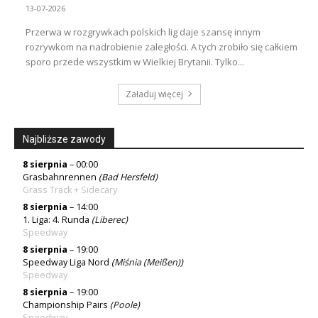
13-07-2026
Przerwa w rozgrywkach polskich lig daje szansę innym
rozrywkom na nadrobienie zaległości. A tych zrobiło się całkiem
sporo przede wszystkim w Wielkiej Brytanii. Tylko...
Załaduj więcej
Najbliższe zawody
8 sierpnia
– 00:00
Grasbahnrennen
(Bad Hersfeld)
Grass Track + Sidecary
8 sierpnia
– 14:00
1. Liga: 4. Runda
(
Liberec
)
Speedway
8 sierpnia
– 19:00
Speedway Liga Nord
(
Miśnia (Meißen)
)
Speedway
8 sierpnia
– 19:00
Championship Pairs
(
Poole
)
Speedway