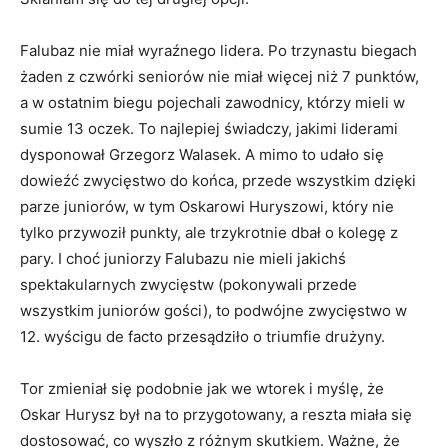
Falubaz nie miał wyraźnego lidera. Po trzynastu biegach
żaden z czwórki seniorów nie miał więcej niż 7 punktów,
a w ostatnim biegu pojechali zawodnicy, którzy mieli w
sumie 13 oczek. To najlepiej świadczy, jakimi liderami
dysponował Grzegorz Walasek. A mimo to udało się
dowieźć zwycięstwo do końca, przede wszystkim dzięki
parze juniorów, w tym Oskarowi Huryszowi, który nie
tylko przywoził punkty, ale trzykrotnie dbał o kolegę z
pary. I choć juniorzy Falubazu nie mieli jakichś
spektakularnych zwycięstw (pokonywali przede
wszystkim juniorów gości), to podwójne zwycięstwo w
12. wyścigu de facto przesądziło o triumfie drużyny.
Tor zmieniał się podobnie jak we wtorek i myślę, że
Oskar Hurysz był na to przygotowany, a reszta miała się
dostosować, co wyszło z różnym skutkiem. Ważne, że