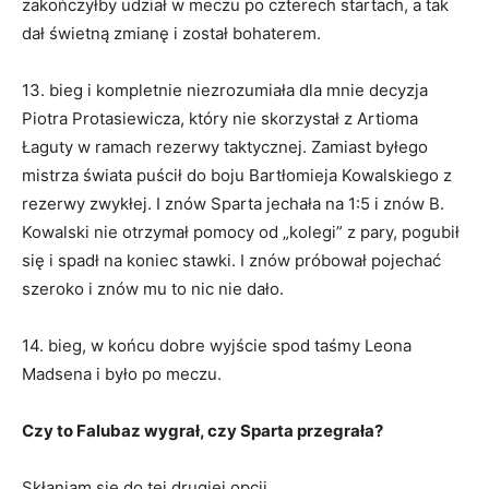
zakończyłby udział w meczu po czterech startach, a tak
dał świetną zmianę i został bohaterem.
13. bieg i kompletnie niezrozumiała dla mnie decyzja
Piotra Protasiewicza, który nie skorzystał z Artioma
Łaguty w ramach rezerwy taktycznej. Zamiast byłego
mistrza świata puścił do boju Bartłomieja Kowalskiego z
rezerwy zwykłej. I znów Sparta jechała na 1:5 i znów B.
Kowalski nie otrzymał pomocy od „kolegi” z pary, pogubił
się i spadł na koniec stawki. I znów próbował pojechać
szeroko i znów mu to nic nie dało.
14. bieg, w końcu dobre wyjście spod taśmy Leona
Madsena i było po meczu.
Czy to Falubaz wygrał, czy Sparta przegrała?
Skłaniam się do tej drugiej opcji.