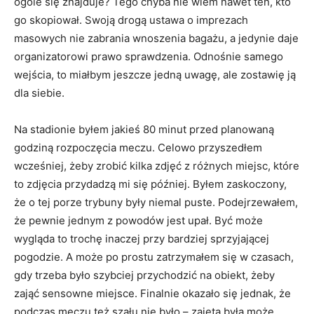
ogóle się znajduje? Tego chyba nie wiem nawet ten, kto
go skopiował. Swoją drogą ustawa o imprezach
masowych nie zabrania wnoszenia bagażu, a jedynie daje
organizatorowi prawo sprawdzenia. Odnośnie samego
wejścia, to miałbym jeszcze jedną uwagę, ale zostawię ją
dla siebie.
Na stadionie byłem jakieś 80 minut przed planowaną
godziną rozpoczęcia meczu. Celowo przyszedłem
wcześniej, żeby zrobić kilka zdjęć z różnych miejsc, które
to zdjęcia przydadzą mi się później. Byłem zaskoczony,
że o tej porze trybuny były niemal puste. Podejrzewałem,
że pewnie jednym z powodów jest upał. Być może
wygląda to trochę inaczej przy bardziej sprzyjającej
pogodzie. A może po prostu zatrzymałem się w czasach,
gdy trzeba było szybciej przychodzić na obiekt, żeby
zająć sensowne miejsce. Finalnie okazało się jednak, że
podczas meczu też szału nie było – zajęta była może