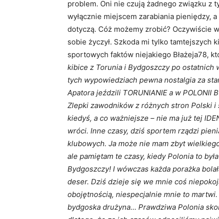
problem. Oni nie czują żadnego związku z t
wyłącznie miejscem zarabiania pieniędzy, a 
dotyczą. Cóż możemy zrobić? Oczywiście wy
sobie życzył. Szkoda mi tylko tamtejszych 
sportowych faktów niejakiego Błażeja78, któ
kibice z Torunia i Bydgoszczy po ostatnich 
tych wypowiedziach pewna nostalgia za sta
Apatora jeździli TORUNIANIE a w POLONII 
Zlepki zawodników z różnych stron Polski i 
kiedyś, a co ważniejsze – nie ma już tej ID
wróci. Inne czasy, dziś sportem rządzi pien
klubowych. Ja może nie mam zbyt wielkiego 
ale pamiętam te czasy, kiedy Polonia to był
Bydgoszczy! I wówczas każda porażka bola
deser. Dziś dzieje się we mnie coś niepoko
obojętnością, niespecjalnie mnie to martwi. 
bydgoska drużyna… Prawdziwa Polonia skońc