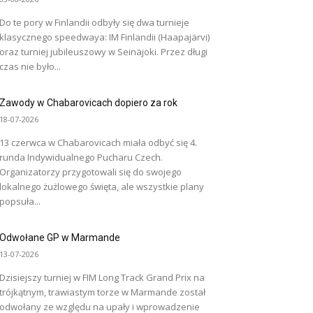
Do te pory w Finlandii odbyły się dwa turnieje
klasycznego speedwaya: IM Finlandii (Haapajärvi)
oraz turniej jubileuszowy w Seinäjoki. Przez długi
czas nie było...
Zawody w Chabarovicach dopiero za rok
18-07-2026
13 czerwca w Chabarovicach miała odbyć się 4.
runda Indywidualnego Pucharu Czech.
Organizatorzy przygotowali się do swojego
lokalnego żużlowego święta, ale wszystkie plany
popsuła...
Odwołane GP w Marmande
13-07-2026
Dzisiejszy turniej w FIM Long Track Grand Prix na
trójkątnym, trawiastym torze w Marmande został
odwołany ze względu na upały i wprowadzenie