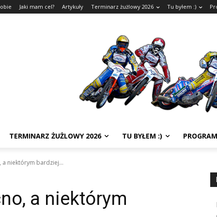
sobie
Jaki mam cel?
Artykuły
Terminarz żużlowy 2026
Tu byłem :)
Pr
TERMINARZ ŻUŻLOWY 2026
TU BYŁEM :)
PROGRAM
 a niektórym bardziej...
no, a niektórym