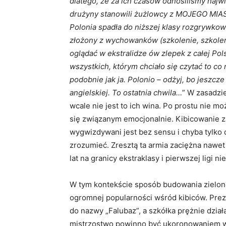
dlatego, że za ich czasów odnosiliśmy najwi
drużyny stanowili żużlowcy z MOJEGO MIAS
Polonia spadła do niższej klasy rozgrywko
złożony z wychowanków (szkolenie, szkolenie
oglądać w ekstralidze ów zlepek z całej Po
wszystkich, którym chciało się czytać to co
podobnie jak ja. Polonio – odżyj, bo jeszcze 
angielskiej. To ostatnia chwila…
” W zasadzie
wcale nie jest to ich wina. Po prostu nie 
się związanym emocjonalnie. Kibicowanie z
wygwizdywani jest bez sensu i chyba tylko 
zrozumieć. Zresztą ta armia zaciężna nawe
lat na granicy ekstraklasy i pierwszej ligi 
W tym kontekście sposób budowania zielono
ogromnej popularności wśród kibiców. Pr
do nazwy „Falubaz”, a szkółka prężnie dzia
mistrzostwo powinno być ukoronowaniem wie