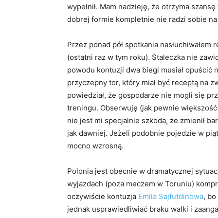
wypełnił. Mam nadzieję, że otrzyma szansę
dobrej formie kompletnie nie radzi sobie n
Przez ponad pół spotkania nasłuchiwałem r
(ostatni raz w tym roku). Staleczka nie zawi
powodu kontuzji dwa biegi musiał opuścić
przyczepny tor, który miał być receptą na 
powiedział, że gospodarze nie mogli się prz
treningu. Obserwuję (jak pewnie większość 
nie jest mi specjalnie szkoda, że zmienił 
jak dawniej. Jeżeli podobnie pojedzie w pi
mocno wzrosną.
Polonia jest obecnie w dramatycznej sytuacj
wyjazdach (poza meczem w Toruniu) kompromi
oczywiście kontuzja
Emila Sajfutdinowa
, bo
jednak usprawiedliwiać braku walki i zaang