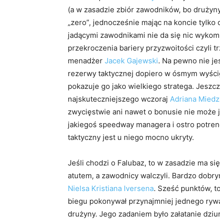
(a w zasadzie zbiór zawodników, bo drużyny
„zero”, jednocześnie mając na koncie tylko d
jadącymi zawodnikami nie da się nic wykomb
przekroczenia bariery przyzwoitości czyli t
menadżer
Jacek Gajewski
. Na pewno nie je
rezerwy taktycznej dopiero w ósmym wyści
pokazuje go jako wielkiego stratega. Jesz
najskuteczniejszego wczoraj
Adriana Miedz
zwycięstwie ani nawet o bonusie nie może 
jakiegoś speedway managera i ostro potreno
taktyczny jest u niego mocno ukryty.
Jeśli chodzi o Falubaz, to w zasadzie ma si
atutem, a zawodnicy walczyli. Bardzo dobr
Nielsa Kristiana Iversena
. Sześć punktów, t
biegu pokonywał przynajmniej jednego rywal
drużyny. Jego zadaniem było załatanie dziur