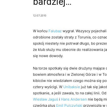
bardziej…
12-07-2010
W końcu
Falubaz
wygrał. Wszyscy pojechali
odrobione zostały straty z Torunia, co oznac
spokój niestety nie potrwał długo, bo prez
że klub służy mu obecnie do realizowania j
się nowe dowody.
Na torze spotkały się dwie drużyny mające 
bowiem atmosfera i w Zielonej Górze i w Tor
kibiców nie wiedziałem czego można się p
cztery wyścigi. W
Unibaksie
już tak się jako
spotkanie, a jeśli zawala, to na całej linii. 
Wiesław Jaguś
i
Hans Andersen
nie będą mie
czwórka plus
Emil Pulczyński
przywiozła w s