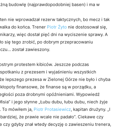
tężną budowlę (najprawdopodobniej basen) i ma w
 ten nie wprowadzał rezerw taktycznych, bo mecz i tak
 walka do końca. Trener
Piotr Żyto
nie dostosował się,
ikarzy, więc dostał pięć dni na wyciszenie sprawy. A
ło się tego zrobić, po dobrym przepracowaniu
eczu… został zawieszony.
 ostrym protestem kibiców. Jeszcze podczas
spotkaniu z prezesem i wyjaśnieniu wszystkich
 że lepszego prezesa w Zielonej Górze nie było i chyba
kłopoty finansowe, że finanse są w porządku, a
ległości poza drobnymi opóźnieniami. Wypowiedź
sia” i jego słynne „Łubu dubu, łubu dubu, niech żyje
. To mówiłem ja,
Piotr Protasiewicz
, kapitan drużyny. „I
 bardziej, że prawie wcale nie padało”. Ciekawe czy
e czy gdyby znał wtedy decyzję o zawieszeniu trenera,