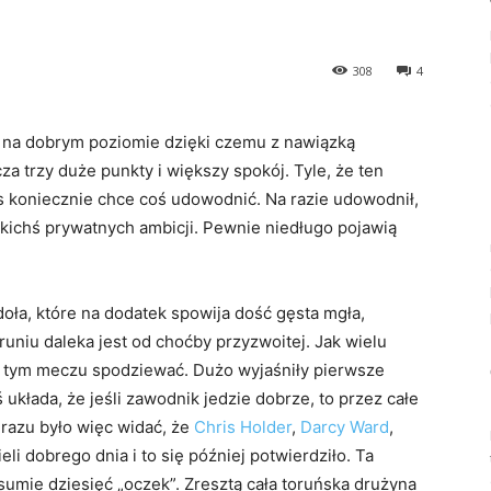
308
4
 na dobrym poziomie dzięki czemu z nawiązką
za trzy duże punkty i większy spokój. Tyle, że ten
es koniecznie chce coś udowodnić. Na razie udowodnił,
akichś prywatnych ambicji. Pewnie niedługo pojawią
doła, które na dodatek spowija dość gęsta mgła,
uniu daleka jest od choćby przyzwoitej. Jak wielu
o tym meczu spodziewać. Dużo wyjaśniły pierwsze
ś układa, że jeśli zawodnik jedzie dobrze, to przez całe
Od razu było więc widać, że
Chris Holder
,
Darcy Ward
,
li dobrego dnia i to się później potwierdziło. Ta
umie dziesięć „oczek”. Zresztą cała toruńska drużyna