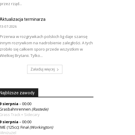
przez rząd...
Aktualizacja terminarza
13-07-2026
Przerwa w rozgrywkach polskich lig daje szansę
innym rozrywkom na nadrobienie zaległości. A tych
zrobiło się całkiem sporo przede wszystkim w
Wielkiej Brytanii. Tylko...
Załaduj więcej
Najbliższe zawody
9 sierpnia
– 00:00
Grasbahnrennen
(Rastede)
Grass Track + Sidecary
9 sierpnia
– 00:00
IME (125cc): Finał
(Workington)
Miniżużel