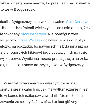
 także w następnym meczu, bo przecież Fredi nawet w
a torze w Bydgoszczy.
elacji z Bydgoszczy i znów kibicowałem
Stali Gorzów
odła i nie dała Polonii większych szans mimo tego, że z
 niepokonany
Nicki Pedersen
. Nie pomógł nawet
zwycięstwo.
Grześ Walasek
oczywiście w swoim stylu
ełożyć na początku, bo nawierzchnia była inna niż na
zielonogórskich kibiców) jego postawę i jak na razie
barwy klubowe. Wyniki ma mocno przeciętne, a narzeka
ątek, to nasze szanse na zwycięstwo w Bydgoszczy
i. Przegrali trzeci mecz na własnym torze, na
tują się na całej linii. Jakimś wytłumaczeniem jest
 to w końcu ich najlepszy zawodnik. Nie może ona
ażowania ze strony żużlowców. I to jest główny