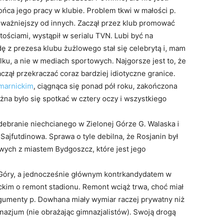
ńca jego pracy w klubie. Problem tkwi w małości p.
i ważniejszy od innych. Zaczął przez klub promować
ościami, wystąpił w serialu TVN. Lubi być na
dę z prezesa klubu żużlowego stał się celebrytą i, mam
lku, a nie w mediach sportowych. Najgorsze jest to, że
zął przekraczać coraz bardziej idiotyczne granice.
marnickim
, ciągnąca się ponad pół roku, zakończona
żna było się spotkać w cztery oczy i wszystkiego
ebranie niechcianego w Zielonej Górze G. Walaska i
ajfutdinowa. Sprawa o tyle debilna, że Rosjanin był
ych z miastem Bydgoszcz, które jest jego
 Góry, a jednocześnie głównym kontrkandydatem w
im o remont stadionu. Remont wciąż trwa, choć miał
rgumenty p. Dowhana miały wymiar raczej prywatny niż
nazjum (nie obrażając gimnazjalistów). Swoją drogą